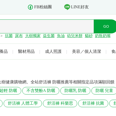
LINE好友
FB粉絲團
抗菌
尿布
大樹獨家
益生菌
魚油
幼兒米餅
貓砂
奶瓶奶嘴
>
養品
醫材用品
成人照護
美容／個人清潔
食
大樹健康購物網。全站舒活褲 防曬推薦等相關指定品項滿額回饋
超輕 防曬
不含雙酚A 防曬
防曬乳 防曬
防曬 兒童
舒活褲 人體工學
舒活褲 科樂思
舒活褲 抗菌