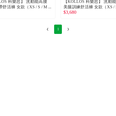
LOS 科樂思】 洸動能高腰
【KOLLOS 科樂思】 洸動
舒活褲 女款（XS / S / M
美腿訓練舒活褲 女款（XS / S
$3,680
 XL） -靜謐黑-廠商直送
/ L / XL）廠商直送
1