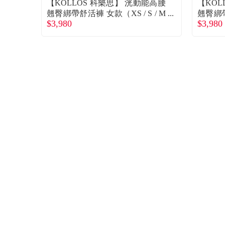
【KOLLOS 科樂思】 洸動能高腰
【KOL
翹臀綁帶舒活褲 女款（XS / S / M
翹臀綁帶
$3,980
$3,980
/ L / XL）薔薇紅-廠商直送
/ L /