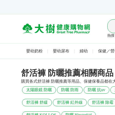
熱搜 
嬰幼奶粉
嬰幼尿布
婦幼
保健／營
舒活褲 防曬推薦相關商品
購買各式舒活褲 防曬推薦等用品、保健保養品都在
太陽眼鏡 防曬
防曬 防雨
防曬 抗uv
舒活褲 舒緩
舒活褲 紅外線
舒活褲 除霉
舒活褲 KOLLOS
防曬 Hipsterkid