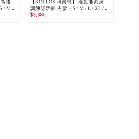
能高腰
【KOLLOS 科樂思】 洸動能緊身
 / M
訓練舒活褲 男款（S / M / L / XL /
$3,380
2XL）廠商直送