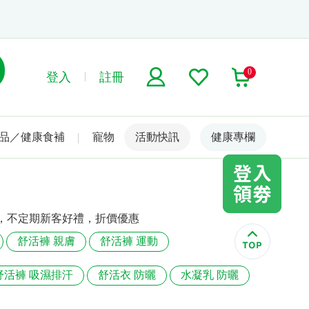
0
登入
註冊
品／健康食補
寵物
活動快訊
名人嚴選
健康專欄
，不定期新客好禮，折價優惠
舒活褲 親膚
舒活褲 運動
舒活褲 吸濕排汗
舒活衣 防曬
水凝乳 防曬