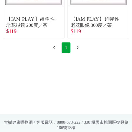
常見問題
折價券、紅利說明
【IAM PLAY】超彈性
【IAM PLAY】超彈性
老花眼鏡 200度／茶
老花眼鏡 300度／茶
$119
$119
1
大樹健康購物網 / 客服電話：0800-678-222 / 330 桃園市桃園區復興路
186號18樓