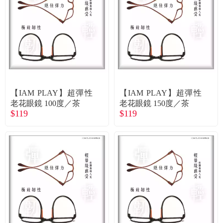
食品／健康食補
優惠券查詢
寵物
登入
名人嚴選
優惠活動
【IAM PLAY】超彈性
【IAM PLAY】超彈性
老花眼鏡 100度／茶
老花眼鏡 150度／茶
$119
$119
關於我們
合作提案
購物流程
會員專區