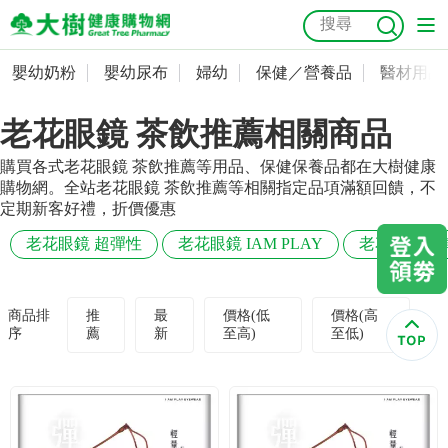
嬰幼奶粉
嬰幼尿布
婦幼
保健／營養品
醫材用品
嬰幼奶粉
會員資料及密碼修改
老花眼鏡 茶飲推薦相關商品
嬰幼尿布
常用收件人清單
抗菌
尿布
大樹獨家
益生菌
魚油
幼兒米餅
貓砂
購買各式老花眼鏡 茶飲推薦等用品、保健保養品都在大樹健康
奶瓶奶嘴
婦幼
訂單查詢
購物網。全站老花眼鏡 茶飲推薦等相關指定品項滿額回饋，不
定期新客好禮，折價優惠
保健／營養品
收藏清單
老花眼鏡 超彈性
老花眼鏡 IAM PLAY
老花眼鏡 超
醫材用品
紅利點數查詢
商品排
推
最
價格(低
價格(高
序
薦
新
至高)
至低)
成人照護
購物金查詢
美容／個人清潔
優惠券領取