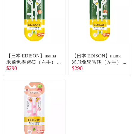
食品／健康食補
優惠券查詢
寵物
登入
名人嚴選
優惠活動
【日本 EDISON】mama
【日本 EDISON】mama
米飛兔學習筷（右手）
米飛兔學習筷（左手）
$290
$290
（適1.5歲起）（白）
（適1.5歲起）（白）
關於我們
合作提案
購物流程
會員專區