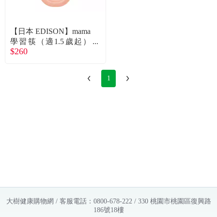
常見問題
折價券、紅利說明
【日本 EDISON】mama
學習筷（適1.5歲起）
$260
（粉紅色）
1
大樹健康購物網 / 客服電話：0800-678-222 / 330 桃園市桃園區復興路
186號18樓