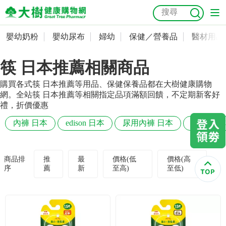
嬰幼奶粉
嬰幼尿布
婦幼
保健／營養品
醫材用品
嬰幼奶粉
會員資料及密碼修改
筷 日本推薦相關商品
嬰幼尿布
常用收件人清單
抗菌
尿布
大樹獨家
益生菌
魚油
幼兒米餅
貓砂
購買各式筷 日本推薦等用品、保健保養品都在大樹健康購物
奶瓶奶嘴
婦幼
訂單查詢
網。全站筷 日本推薦等相關指定品項滿額回饋，不定期新客好
禮，折價優惠
保健／營養品
收藏清單
內褲 日本
edison 日本
尿用內褲 日本
學習筷 
醫材用品
紅利點數查詢
商品排
推
最
價格(低
價格(高
序
薦
新
至高)
至低)
成人照護
購物金查詢
美容／個人清潔
優惠券領取