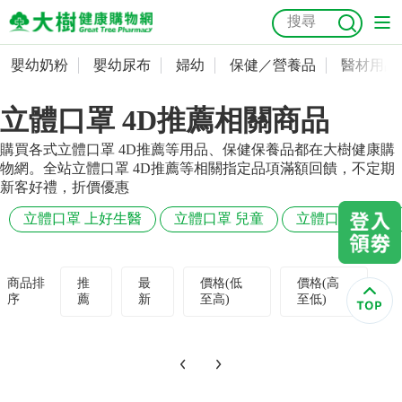
嬰幼奶粉
嬰幼尿布
婦幼
保健／營養品
醫材用品
嬰幼奶粉
會員資料及密碼修改
立體口罩 4D推薦相關商品
嬰幼尿布
常用收件人清單
抗菌
尿布
大樹獨家
益生菌
魚油
幼兒米餅
貓砂
購買各式立體口罩 4D推薦等用品、保健保養品都在大樹健康購
奶瓶奶嘴
婦幼
訂單查詢
物網。全站立體口罩 4D推薦等相關指定品項滿額回饋，不定期
新客好禮，折價優惠
保健／營養品
收藏清單
立體口罩 上好生醫
立體口罩 兒童
立體口罩 3D
醫材用品
紅利點數查詢
商品排
推
最
價格(低
價格(高
序
薦
新
至高)
至低)
成人照護
購物金查詢
美容／個人清潔
優惠券領取