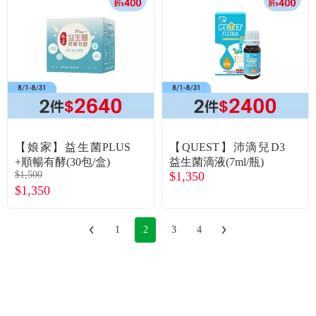
【娘家】益生菌PLUS
【QUEST】沛滴兒D3
+順暢有酵(30包/盒)
益生菌滴液(7ml/瓶)
$1,500
$1,350
$1,350
1
2
3
4