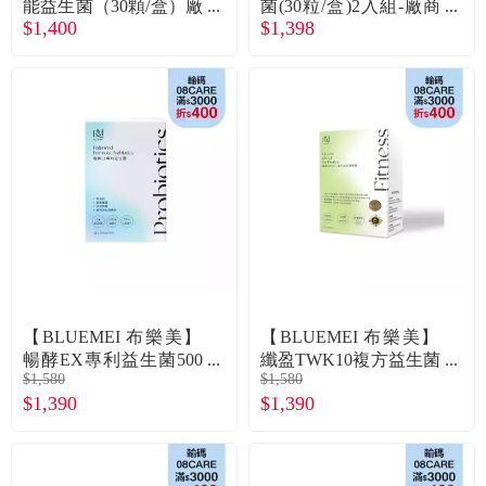
能益生菌（30顆/盒）廠
菌(30粒/盒)2入組-廠商
$1,400
$1,398
商直送
直送
【BLUEMEI 布樂美】
【BLUEMEI 布樂美】
暢酵EX專利益生菌500
纖盈TWK10複方益生菌
$1,580
$1,580
億菌（30包/盒）廠商直
膠囊（60顆/盒）廠商直
$1,390
$1,390
送
送