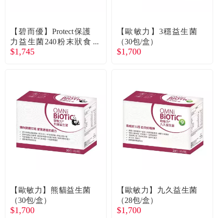
常見問題
折價券、紅利說明
【碧而優】Protect保護
【歐敏力】3穩益生菌
力益生菌240粉末狀食
（30包/盒）
$1,745
$1,700
品（30包/盒）廠商直送
【歐敏力】熊貓益生菌
【歐敏力】九久益生菌
（30包/盒）
（28包/盒）
$1,700
$1,700