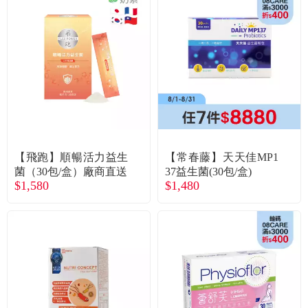
【飛跑】順暢活力益生
【常春藤】天天佳MP1
菌（30包/盒）廠商直送
37益生菌(30包/盒)
$1,580
$1,480