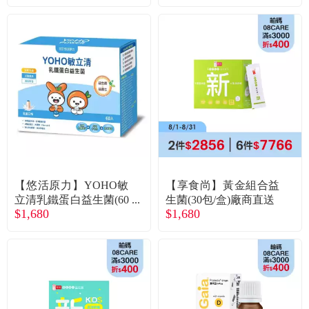
【悠活原力】YOHO敏
【享食尚】黃金組合益
立清乳鐵蛋白益生菌(60
生菌(30包/盒)廠商直送
$1,680
$1,680
入/盒)乳酸