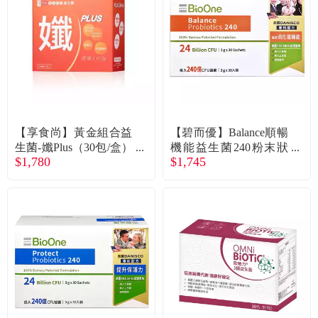
食品／健康食補
優惠券查詢
寵物
登入
名人嚴選
優惠活動
【享食尚】黃金組合益
【碧而優】Balance順暢
生菌-孅Plus（30包/盒）
機能益生菌240粉末狀
$1,780
$1,745
廠商直送
食品（30包/盒）廠商直
關於我們
送
合作提案
購物流程
會員專區