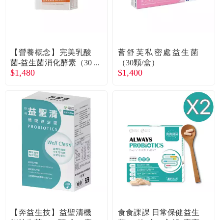
【營養概念】完美乳酸
薈舒芙私密處益生菌
菌-益生菌消化酵素（30
（30顆/盒）
$1,480
$1,400
包/盒）廠商直送
【奔益生技】益聖清機
食食課課 日常保健益生