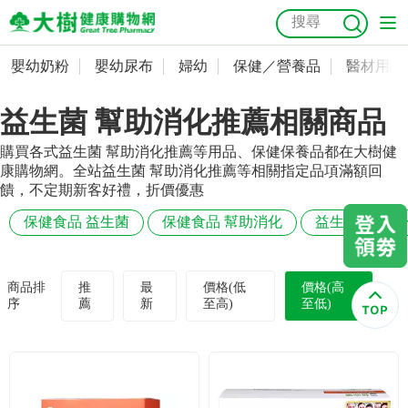
嬰幼奶粉
嬰幼尿布
婦幼
保健／營養品
醫材用品
嬰幼奶粉
會員資料及密碼修改
益生菌 幫助消化推薦相關商品
嬰幼尿布
常用收件人清單
抗菌
尿布
大樹獨家
益生菌
魚油
幼兒米餅
貓砂
購買各式益生菌 幫助消化推薦等用品、保健保養品都在大樹健
奶瓶奶嘴
婦幼
訂單查詢
康購物網。全站益生菌 幫助消化推薦等相關指定品項滿額回
饋，不定期新客好禮，折價優惠
保健／營養品
收藏清單
保健食品 益生菌
保健食品 幫助消化
益生菌 維持
醫材用品
紅利點數查詢
商品排
推
最
價格(低
價格(高
序
薦
新
至高)
至低)
成人照護
購物金查詢
美容／個人清潔
優惠券領取