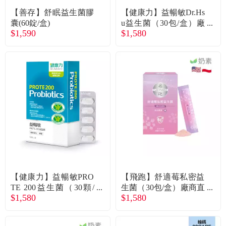
【善存】舒眠益生菌膠
【健康力】益暢敏Dr.Hs
囊(60錠/盒)
u益生菌（30包/盒）廠
$1,590
$1,580
商直送
【健康力】益暢敏PRO
【飛跑】舒適莓私密益
TE 200益生菌（30顆/
生菌（30包/盒）廠商直
$1,580
$1,580
盒）廠商直送
送