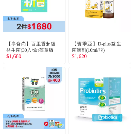
【享食尚】百里香超級
【寶乖亞】D-plus益生
益生菌(30入/盒)孩童版
菌滴劑(10ml/瓶)
$1,680
$1,620