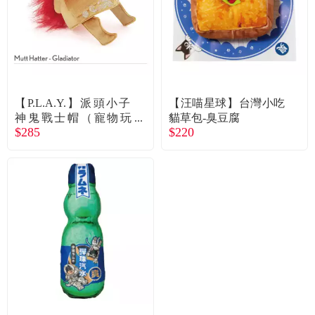
【P.L.A.Y.】派頭小子
【汪喵星球】台灣小吃
神鬼戰士帽（寵物玩
貓草包-臭豆腐
$285
$220
具）