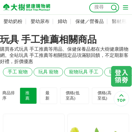
嬰幼奶粉
嬰幼尿布
婦幼
保健／營養品
醫材用品
嬰幼奶粉
會員資料及密碼修改
玩具 手工推薦相關商品
嬰幼尿布
常用收件人清單
抗菌
尿布
大樹獨家
益生菌
魚油
幼兒米餅
貓砂
購買各式玩具 手工推薦等用品、保健保養品都在大樹健康購物
奶瓶奶嘴
婦幼
訂單查詢
網。全站玩具 手工推薦等相關指定品項滿額回饋，不定期新客
好禮，折價優惠
保健／營養品
收藏清單
手工 寵物
玩具 寵物
寵物玩具 手工
玩具 狗狗
醫材用品
紅利點數查詢
商品排
推
最
價格(低
價格(高
序
薦
新
至高)
至低)
成人照護
購物金查詢
美容／個人清潔
優惠券領取