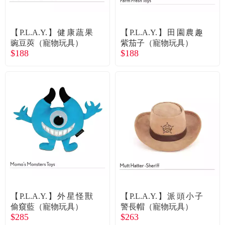
常見問題
折價券、紅利說明
【P.L.A.Y.】健康蔬果
【P.L.A.Y.】田園農趣
豌豆莢（寵物玩具）
紫茄子（寵物玩具）
$188
$188
【P.L.A.Y.】外星怪獸
【P.L.A.Y.】派頭小子
偷窺藍（寵物玩具）
警長帽（寵物玩具）
$285
$263