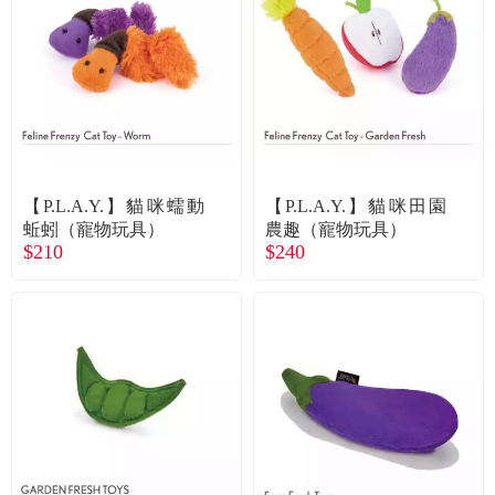
食品／健康食補
優惠券查詢
寵物
登入
名人嚴選
優惠活動
【P.L.A.Y.】貓咪蠕動
【P.L.A.Y.】貓咪田園
蚯蚓（寵物玩具）
農趣（寵物玩具）
$210
$240
關於我們
合作提案
購物流程
會員專區