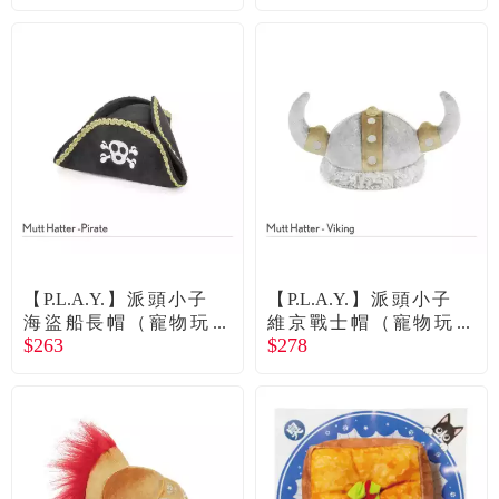
【P.L.A.Y.】派頭小子
【P.L.A.Y.】派頭小子
海盜船長帽（寵物玩
維京戰士帽（寵物玩
$263
$278
具）
具）