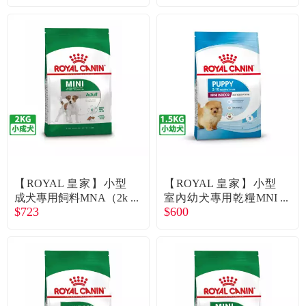
【ROYAL 皇家】小型
【ROYAL 皇家】小型
成犬專用飼料MNA（2k
室內幼犬專用乾糧MNI
$723
$600
g）
NP（1.5kg）