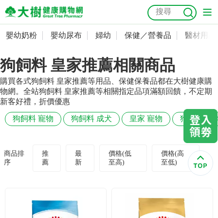
嬰幼奶粉
嬰幼尿布
婦幼
保健／營養品
醫材用品
嬰幼奶粉
會員資料及密碼修改
狗飼料 皇家推薦相關商品
嬰幼尿布
常用收件人清單
抗菌
尿布
大樹獨家
益生菌
魚油
幼兒米餅
貓砂
購買各式狗飼料 皇家推薦等用品、保健保養品都在大樹健康購
奶瓶奶嘴
婦幼
訂單查詢
物網。全站狗飼料 皇家推薦等相關指定品項滿額回饋，不定期
新客好禮，折價優惠
保健／營養品
收藏清單
狗飼料 寵物
狗飼料 成犬
皇家 寵物
狗飼料 雞
醫材用品
紅利點數查詢
商品排
推
最
價格(低
價格(高
序
薦
新
至高)
至低)
成人照護
購物金查詢
美容／個人清潔
優惠券領取