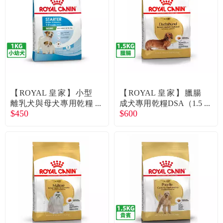
食品／健康食補
優惠券查詢
寵物
登入
名人嚴選
優惠活動
【ROYAL 皇家】小型
【ROYAL 皇家】臘腸
離乳犬與母犬專用乾糧
成犬專用乾糧DSA（1.5
$450
$600
MNS（1kg）
kg）
關於我們
合作提案
購物流程
會員專區