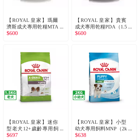
常見問題
折價券、紅利說明
【ROYAL 皇家】瑪爾
【ROYAL 皇家】貴賓
濟斯成犬專用乾糧MTA
成犬專用乾糧PDA（1.5
$600
$600
（1.5kg）
kg）
【ROYAL 皇家】迷你
【ROYAL 皇家】小型
型老犬12+歲齡專用飼
幼犬專用飼料MNP（2k
$697
$638
料XSA+12（1.5kg）
g）