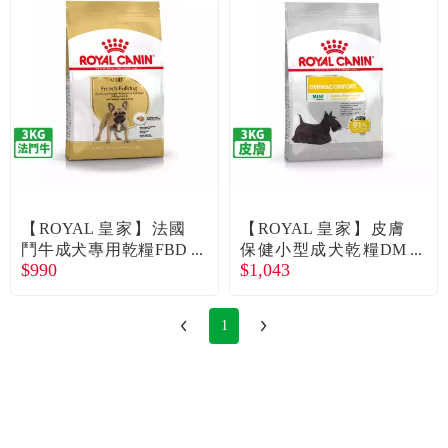
【ROYAL 皇家】法國
【ROYAL 皇家】皮膚
鬥牛成犬專用乾糧FBD
保健小型成犬乾糧DM
$990
$1,043
A（3kg）
MN（3kg）
1