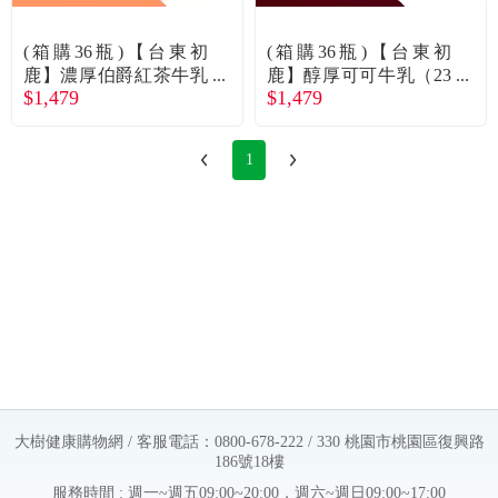
常見問題
(箱購36瓶)【台東初
(箱購36瓶)【台東初
折價券、紅利說明
鹿】濃厚伯爵紅茶牛乳
鹿】醇厚可可牛乳（23
$1,479
$1,479
（235mlx18瓶/2箱）廠
5mlx18瓶/2箱）廠商直
商直送
送
1
大樹健康購物網 / 客服電話：0800-678-222 / 330 桃園市桃園區復興路
186號18樓
服務時間 : 週一~週五09:00~20:00，週六~週日09:00~17:00