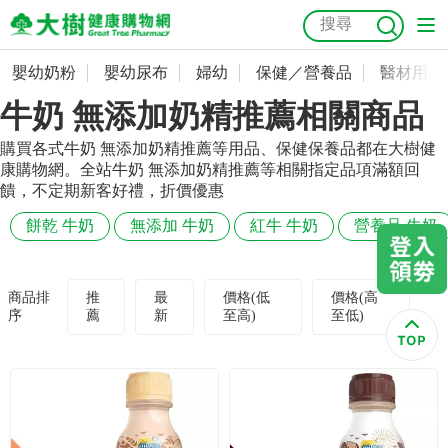
嬰幼奶粉
嬰幼尿布
婦幼
保健／營養品
醫材用品
嬰幼奶粉
會員資料及密碼修改
牛奶 無添加奶精推薦相關商品
嬰幼尿布
常用收件人清單
抗菌
尿布
大樹獨家
益生菌
魚油
幼兒米餅
貓砂
購買各式牛奶 無添加奶精推薦等用品、保健保養品都在大樹健
康購物網。全站牛奶 無添加奶精推薦等相關指定品項滿額回
奶瓶奶嘴
婦幼
訂單查詢
饋，不定期新客好禮，折價優惠
餅乾 牛奶
無添加 牛奶
紅牛 牛奶
營養品 牛奶
保健／營養品
收藏清單
醫材用品
紅利點數查詢
商品排
推
最
價格(低
價格(高
序
薦
新
至高)
至低)
成人照護
購物金查詢
美容／個人清潔
優惠券領取