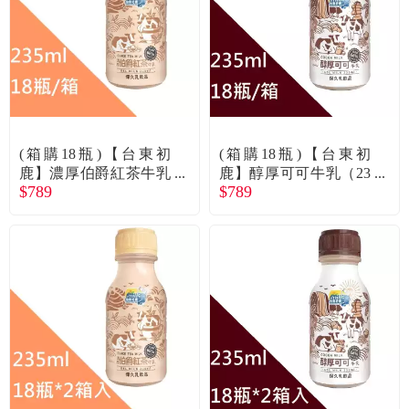
食品／健康食補
優惠券查詢
寵物
登入
名人嚴選
(箱購18瓶)【台東初
(箱購18瓶)【台東初
優惠活動
鹿】濃厚伯爵紅茶牛乳
鹿】醇厚可可牛乳（23
$789
$789
（235mlx18瓶/箱）廠商
5mlx18瓶/箱）廠商直送
直送
關於我們
合作提案
購物流程
會員專區