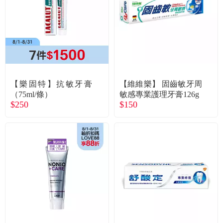
食品／健康食補
優惠券查詢
寵物
登入
名人嚴選
【樂固特】抗敏牙膏
【維維樂】 固齒敏牙周
優惠活動
（75ml/條）
敏感專業護理牙膏126g
$250
$150
關於我們
合作提案
購物流程
會員專區