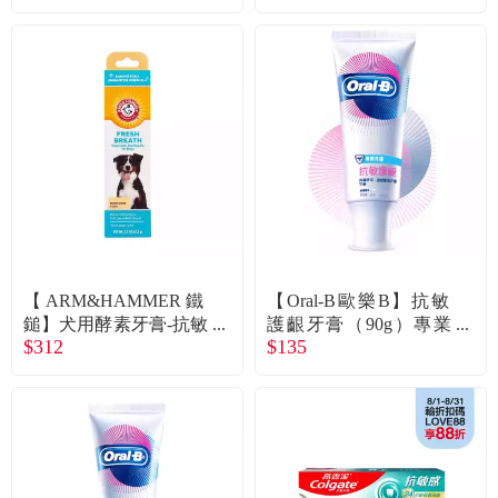
【ARM&HAMMER鐵
【Oral-B歐樂B】抗敏
鎚】犬用酵素牙膏-抗敏
護齦牙膏（90g）專業
$312
$135
（廠商直送）
修護