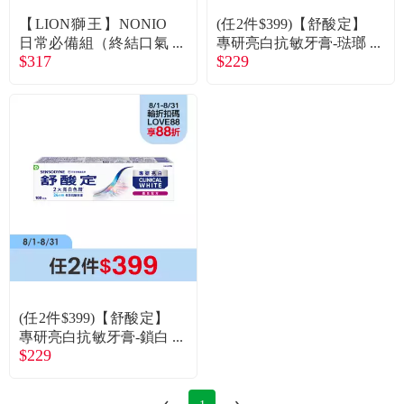
【LION獅王】NONIO
(任2件$399)【舒酸定】
日常必備組（終結口氣
專研亮白抗敏牙膏-琺瑯
$317
$229
抗敏牙膏130gx2+NONI
質防護配方(100g)
O牙刷 細柔按摩x1）
(任2件$399)【舒酸定】
專研亮白抗敏牙膏-鎖白
$229
配方(100g)