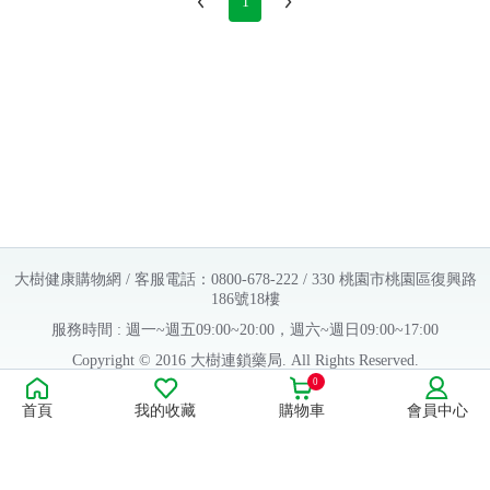
1
大樹健康購物網 / 客服電話：0800-678-222 / 330 桃園市桃園區復興路
186號18樓
服務時間 : 週一~週五09:00~20:00，週六~週日09:00~17:00
Copyright © 2016 大樹連鎖藥局. All Rights Reserved.
0
販售業者資料：
首頁
我的收藏
購物車
會員中心
許可執照字號：桃字市藥販字第623202B480 號
藥商名稱：大樹醫藥股份有限公司
藥商地址：桃園市桃園區復興路186號18樓
食品業者登錄字號：H-112803476-00000-6