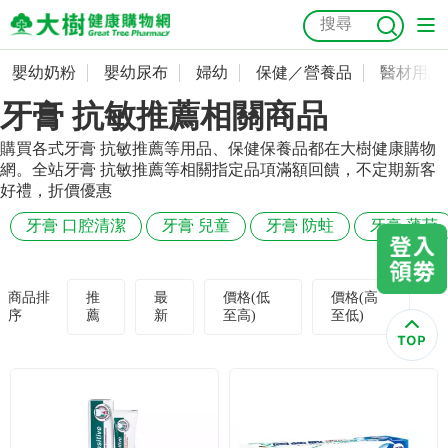
嬰幼奶粉
嬰幼尿布
婦幼
保健／營養品
醫材用品
嬰幼奶粉
會員資料及密碼修改
牙膏 抗敏推薦相關商品
嬰幼尿布
常用收件人清單
抗菌
尿布
大樹獨家
益生菌
魚油
幼兒米餅
貓砂
購買各式牙膏 抗敏推薦等用品、保健保養品都在大樹健康購物
網。全站牙膏 抗敏推薦等相關指定品項滿額回饋，不定期新客
奶瓶奶嘴
婦幼
訂單查詢
好禮，折價優惠
牙膏 口腔清潔
牙膏 兒童
牙膏 防蛀
牙膏 薄荷
保健／營養品
收藏清單
醫材用品
紅利點數查詢
商品排
推
最
價格(低
價格(高
序
薦
新
至高)
至低)
成人照護
購物金查詢
美容／個人清潔
優惠券領取