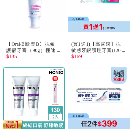
【Oral-B歐樂B】抗敏
(買1送1)【高露潔】抗
護齦牙膏（90g）極速
敏感牙齦護理牙膏(120
$135
$169
抗敏
g)