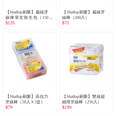
常見問題
【Shallop刷樂】扁線牙
【Shallop刷樂】扁線牙
折價券、紅利說明
線棒單支衛生包（150
線棒（200入）
$135
$75
入）
【Shallop刷樂】高拉力
【Shallop刷樂】雙線超
牙線棒（50入Ｘ3盒）
細滑牙線棒（250入）
$79
$199