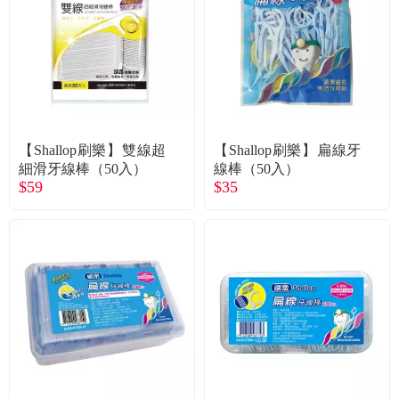
食品／健康食補
優惠券查詢
寵物
登入
名人嚴選
【Shallop刷樂】雙線超
【Shallop刷樂】扁線牙
優惠活動
細滑牙線棒（50入）
線棒（50入）
$59
$35
關於我們
合作提案
購物流程
會員專區