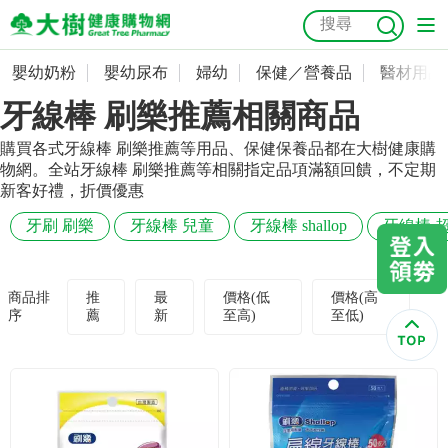
嬰幼奶粉
嬰幼尿布
婦幼
保健／營養品
醫材用品
嬰幼奶粉
會員資料及密碼修改
牙線棒 刷樂推薦相關商品
嬰幼尿布
常用收件人清單
抗菌
尿布
大樹獨家
益生菌
魚油
幼兒米餅
貓砂
購買各式牙線棒 刷樂推薦等用品、保健保養品都在大樹健康購
物網。全站牙線棒 刷樂推薦等相關指定品項滿額回饋，不定期
奶瓶奶嘴
婦幼
訂單查詢
新客好禮，折價優惠
牙刷 刷樂
牙線棒 兒童
牙線棒 shallop
牙線棒 
保健／營養品
收藏清單
醫材用品
紅利點數查詢
商品排
推
最
價格(低
價格(高
序
薦
新
至高)
至低)
成人照護
購物金查詢
美容／個人清潔
優惠券領取