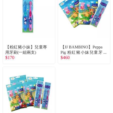
食品／健康食補
優惠券查詢
寵物
登入
名人嚴選
優惠活動
【粉紅豬小妹】兒童專
【JJ BAMBINO】Peppa
用牙刷(一組兩支)
Pig 粉紅豬小妹兒童牙
$170
$460
線*2包(50支/包)+牙刷*
關於我們
1組(2支/組)（經濟包）
合作提案
購物流程
會員專區