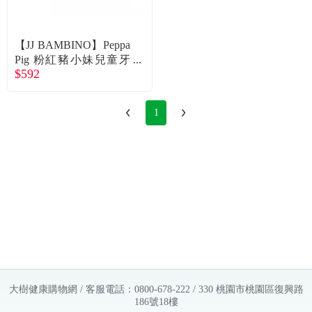
常見問題
折價券、紅利說明
【JJ BAMBINO】Peppa
Pig 粉紅豬小妹兒童牙
$592
線*4包(50支/包)+牙刷2
組(2支/組)（經濟包）
1
大樹健康購物網 / 客服電話：0800-678-222 / 330 桃園市桃園區復興路
186號18樓