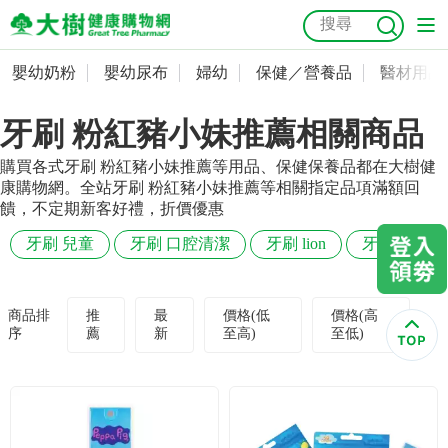
嬰幼奶粉
嬰幼尿布
婦幼
保健／營養品
醫材用品
嬰幼奶粉
會員資料及密碼修改
牙刷 粉紅豬小妹推薦相關商品
嬰幼尿布
常用收件人清單
抗菌
尿布
大樹獨家
益生菌
魚油
幼兒米餅
貓砂
購買各式牙刷 粉紅豬小妹推薦等用品、保健保養品都在大樹健
奶瓶奶嘴
婦幼
訂單查詢
康購物網。全站牙刷 粉紅豬小妹推薦等相關指定品項滿額回
饋，不定期新客好禮，折價優惠
保健／營養品
收藏清單
牙刷 兒童
牙刷 口腔清潔
牙刷 lion
牙刷 細毛
醫材用品
紅利點數查詢
商品排
推
最
價格(低
價格(高
序
薦
新
至高)
至低)
成人照護
購物金查詢
美容／個人清潔
優惠券領取