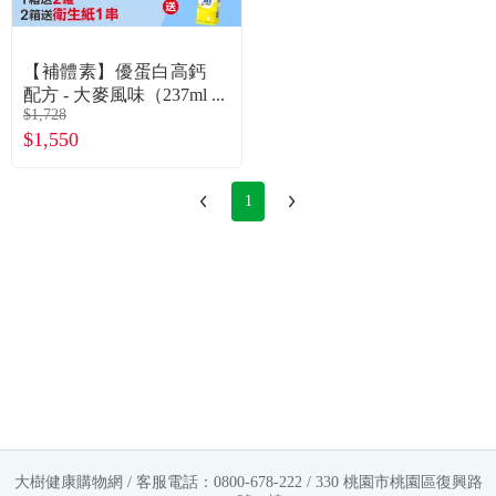
常見問題
折價券、紅利說明
【補體素】優蛋白高鈣
配方 - 大麥風味（237ml
$1,728
X24罐）
$1,550
1
大樹健康購物網 / 客服電話：0800-678-222 / 330 桃園市桃園區復興路