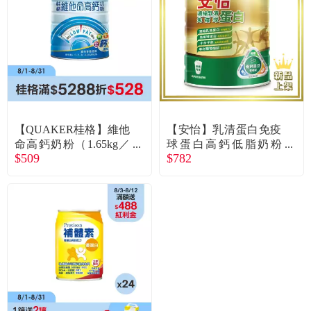
食品／健康食補
優惠券查詢
寵物
登入
名人嚴選
優惠活動
【QUAKER桂格】維他
【安怡】乳清蛋白免疫
命高鈣奶粉（1.65kg／
球蛋白高鈣低脂奶粉
$509
$782
罐）
（1.4kg）
關於我們
合作提案
購物流程
會員專區