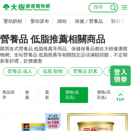
嬰幼奶粉
嬰幼尿布
婦幼
保健／營養品
醫材用品
嬰幼奶粉
會員資料及密碼修改
營養品 低脂推薦相關商品
嬰幼尿布
常用收件人清單
抗菌
尿布
大樹獨家
益生菌
魚油
幼兒米餅
貓砂
購買各式營養品 低脂推薦等用品、保健保養品都在大樹健康購
奶瓶奶嘴
婦幼
訂單查詢
物網。全站營養品 低脂推薦等相關指定品項滿額回饋，不定期
新客好禮，折價優惠
保健／營養品
收藏清單
營養品 成人
低脂 寵物
營養品 奶素
營養品 膳
醫材用品
紅利點數查詢
商品排
推
最
價格(低
價格(高
序
薦
新
至高)
至低)
成人照護
購物金查詢
美容／個人清潔
優惠券領取