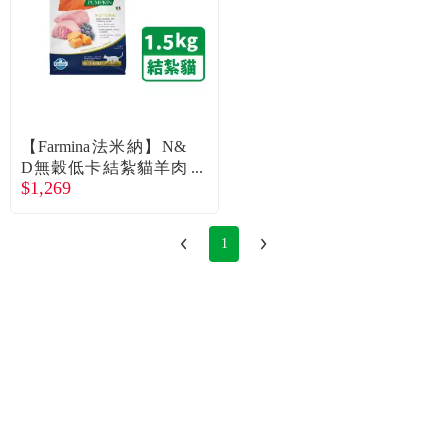
【Farmina法米納】N&
D無穀低卡結紮貓羊肉
$1,269
藍莓1.5kg
1