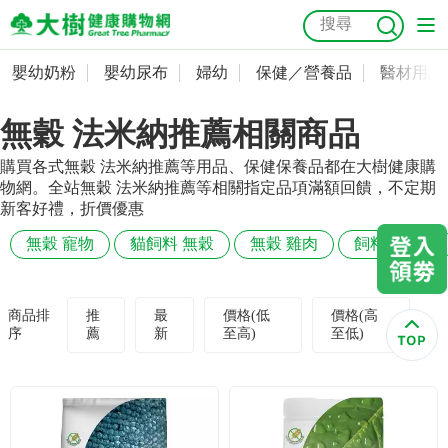
嬰幼奶粉
嬰幼尿布
婦幼
保健／營養品
醫材用品
嬰幼奶粉
會員資料及密碼修改
無穀 法米納推薦相關商品
嬰幼尿布
常用收件人清單
抗菌
尿布
大樹獨家
益生菌
魚油
幼兒米餅
貓砂
購買各式無穀 法米納推薦等用品、保健保養品都在大樹健康購
奶瓶奶嘴
婦幼
訂單查詢
物網。全站無穀 法米納推薦等相關指定品項滿額回饋，不定期
新客好禮，折價優惠
保健／營養品
收藏清單
無穀 寵物
貓飼料 無穀
無穀 雞肉
飼料 無穀
醫材用品
紅利點數查詢
商品排
推
最
價格(低
價格(高
序
薦
新
至高)
至低)
成人照護
購物金查詢
美容／個人清潔
優惠券領取