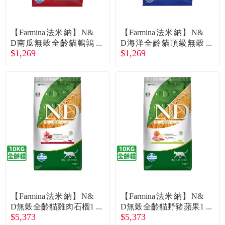
常見問題
折價券、紅利說明
【Farmina法米納】N&
【Farmina法米納】N&
D南瓜無穀全齡貓鵪鶉
D海洋全齡貓頂級無穀
$1,269
$1,269
石榴1.5kg
鯡魚甜橙1.5kg
【Farmina法米納】N&
【Farmina法米納】N&
D無穀全齡貓雞肉石榴1
D無穀全齡貓野豬蘋果1
$5,373
$5,373
0kg
0kg