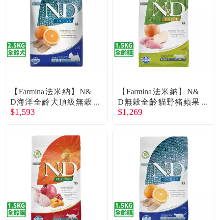
食品／健康食補
優惠券查詢
寵物
登入
名人嚴選
優惠活動
【Farmina法米納】N&
【Farmina法米納】N&
D海洋全齡犬頂級無穀
D無穀全齡貓野豬蘋果
$1,593
$1,269
鯡魚甜橙小顆粒2.5kg
1.5kg
關於我們
合作提案
購物流程
會員專區