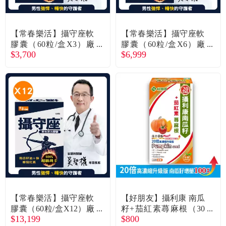
常見問題
折價券、紅利說明
【常春樂活】攝守座軟
【常春樂活】攝守座軟
膠囊（60粒/盒X3）廠
膠囊（60粒/盒X6）廠
$3,700
$6,999
商直送
商直送
【常春樂活】攝守座軟
【好朋友】攝利康 南瓜
膠囊（60粒/盒X12）廠
籽+茄紅素蕁麻根（30
$13,199
$800
商直送
顆/盒）廠商直送