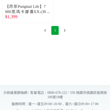
【昂萃Puriginal Life】7
000黑瑪卡膠囊EX-(30
$1,399
顆/袋)*4袋 廠商直送
1
大樹健康購物網 / 客服電話：0800-678-222 / 330 桃園市桃園區復興路
186號18樓
服務時間 : 週一~週五09:00~20:00，週六~週日09:00~17:00