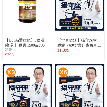
食品／健康食補
優惠券查詢
寵物
登入
名人嚴選
【Lovita愛維他】3倍濃
【常春樂活】攝守座軟
優惠活動
縮瑪卡膠囊1500mg(30
膠囊（60粒/盒）廠商直
$780
$1,399
顆/瓶)
送
$398
關於我們
合作提案
購物流程
會員專區