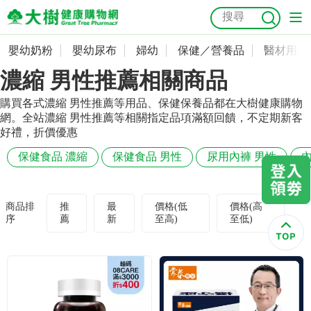
嬰幼奶粉
嬰幼尿布
婦幼
保健／營養品
醫材用品
嬰幼奶粉
會員資料及密碼修改
濃縮 男性推薦相關商品
嬰幼尿布
常用收件人清單
抗菌
尿布
大樹獨家
益生菌
魚油
幼兒米餅
貓砂
購買各式濃縮 男性推薦等用品、保健保養品都在大樹健康購物
網。全站濃縮 男性推薦等相關指定品項滿額回饋，不定期新客
奶瓶奶嘴
婦幼
訂單查詢
好禮，折價優惠
保健食品 濃縮
保健食品 男性
尿用內褲 男性
內
保健／營養品
收藏清單
醫材用品
紅利點數查詢
商品排
推
最
價格(低
價格(高
序
薦
新
至高)
至低)
成人照護
購物金查詢
美容／個人清潔
優惠券領取