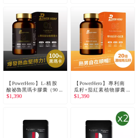
【PowerHero】L-精胺
【PowerHero】專利南
酸祕魯黑瑪卡膠囊（90
瓜籽+茄紅素植物膠囊
$1,390
$1,390
顆/盒）廠商直送
（60顆/盒）廠商直送