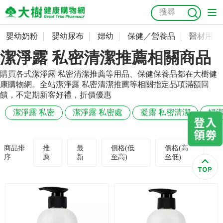
嬰幼奶粉
嬰幼尿布
婦幼
保健／營養品
醫材用品
嬰幼奶粉
會員資料及密碼修改
潔淨露 私密清潔推薦相關商品
嬰幼尿布
常用收件人清單
抗菌
尿布
大樹獨家
益生菌
魚油
幼兒米餅
貓砂
購買各式潔淨露 私密清潔推薦等用品、保健保養品都在大樹健
康購物網。全站潔淨露 私密清潔推薦等相關指定品項滿額回
奶瓶奶嘴
婦幼
訂單查詢
饋，不定期新客好禮，折價優惠
潔淨露 私密
潔淨露 私密處
凝露 私密清潔
婦潔
保健／營養品
收藏清單
醫材用品
紅利點數查詢
商品排
推
最
價格(低
價格(高
序
薦
新
至高)
至低)
成人照護
購物金查詢
美容／個人清潔
優惠券領取