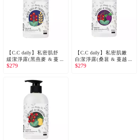
食品／健康食補
優惠券查詢
寵物
登入
名人嚴選
【C.C daily】私密肌舒
【C.C daily】私密肌嫩
優惠活動
緩潔淨露(黑燕麥 & 蔓
白潔淨露(桑葚 & 蔓越
$279
$279
越莓)330g
莓)330g
關於我們
合作提案
購物流程
會員專區