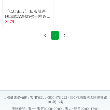
常見問題
【C.C daily】私密肌淨
折價券、紅利說明
味涼感潔淨露(佛手柑 &
$279
蔓越莓)330g
1
大樹健康購物網 / 客服電話：0800-678-222 / 330 桃園市桃園區復興路
186號18樓
服務時間 : 週一~週五09:00~20:00，週六~週日09:00~17:00