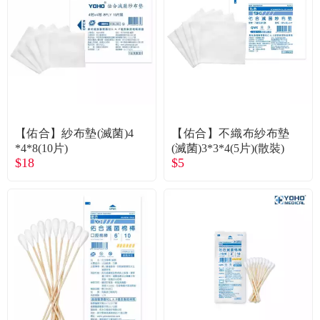
食品／健康食補
優惠券查詢
寵物
登入
名人嚴選
優惠活動
【佑合】紗布墊(滅菌)4
【佑合】不織布紗布墊
*4*8(10片)
(滅菌)3*3*4(5片)(散裝)
$18
$5
關於我們
合作提案
購物流程
會員專區