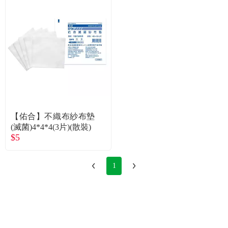
【佑合】不織布紗布墊
(滅菌)4*4*4(3片)(散裝)
$5
1