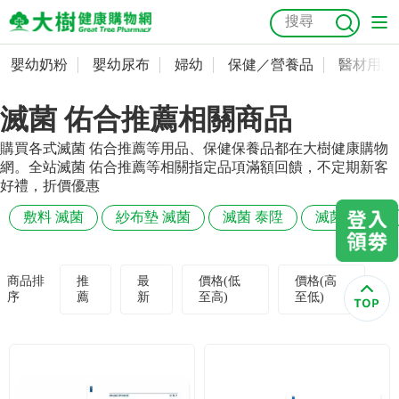
嬰幼奶粉
嬰幼尿布
婦幼
保健／營養品
醫材用品
嬰幼奶粉
會員資料及密碼修改
滅菌 佑合推薦相關商品
嬰幼尿布
常用收件人清單
抗菌
尿布
大樹獨家
益生菌
魚油
幼兒米餅
貓砂
購買各式滅菌 佑合推薦等用品、保健保養品都在大樹健康購物
奶瓶奶嘴
婦幼
訂單查詢
網。全站滅菌 佑合推薦等相關指定品項滿額回饋，不定期新客
好禮，折價優惠
保健／營養品
收藏清單
敷料 滅菌
紗布墊 滅菌
滅菌 泰陞
滅菌 taicend
醫材用品
紅利點數查詢
商品排
推
最
價格(低
價格(高
序
薦
新
至高)
至低)
成人照護
購物金查詢
美容／個人清潔
優惠券領取