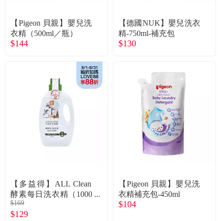
常見問題
【Pigeon 貝親】嬰兒洗
【德國NUK】嬰兒洗衣
折價券、紅利說明
衣精（500ml／瓶）
精-750ml-補充包
$144
$130
【多益得】ALL Clean
【Pigeon 貝親】嬰兒洗
酵素每日洗衣精（1000
衣精補充包-450ml
$169
$104
ml）
$129