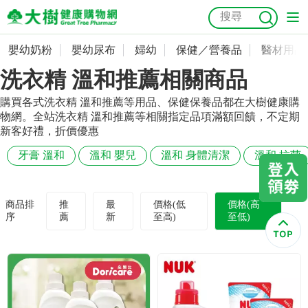
嬰幼奶粉
嬰幼尿布
婦幼
保健／營養品
醫材用品
嬰幼奶粉
會員資料及密碼修改
洗衣精 溫和推薦相關商品
嬰幼尿布
常用收件人清單
抗菌
尿布
大樹獨家
益生菌
魚油
幼兒米餅
貓砂
購買各式洗衣精 溫和推薦等用品、保健保養品都在大樹健康購
物網。全站洗衣精 溫和推薦等相關指定品項滿額回饋，不定期
奶瓶奶嘴
婦幼
訂單查詢
新客好禮，折價優惠
牙膏 溫和
溫和 嬰兒
溫和 身體清潔
溫和 抗菌
保健／營養品
收藏清單
醫材用品
紅利點數查詢
商品排
推
最
價格(低
價格(高
序
薦
新
至高)
至低)
成人照護
購物金查詢
美容／個人清潔
優惠券領取