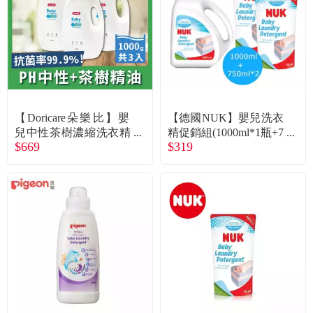
食品／健康食補
優惠券查詢
寵物
登入
名人嚴選
【Doricare朵樂比】嬰
【德國NUK】嬰兒洗衣
優惠活動
兒中性茶樹濃縮洗衣精
精促銷組(1000ml*1瓶+7
$669
$319
(1000mlX3瓶) 廠商直送
50ml*2包/組
關於我們
合作提案
購物流程
會員專區