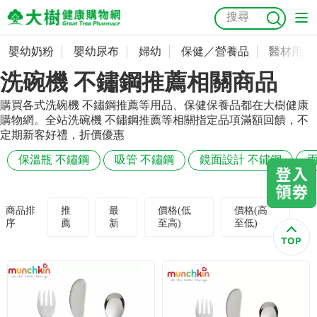
嬰幼奶粉
嬰幼尿布
婦幼
保健／營養品
醫材用品
嬰幼奶粉
會員資料及密碼修改
洗碗機 不鏽鋼推薦相關商品
嬰幼尿布
常用收件人清單
抗菌
尿布
大樹獨家
益生菌
魚油
幼兒米餅
貓砂
購買各式洗碗機 不鏽鋼推薦等用品、保健保養品都在大樹健康
購物網。全站洗碗機 不鏽鋼推薦等相關指定品項滿額回饋，不
奶瓶奶嘴
婦幼
訂單查詢
定期新客好禮，折價優惠
保溫瓶 不鏽鋼
吸管 不鏽鋼
鏡面設計 不鏽鋼
保健／營養品
收藏清單
醫材用品
紅利點數查詢
商品排
推
最
價格(低
價格(高
序
薦
新
至高)
至低)
成人照護
購物金查詢
美容／個人清潔
優惠券領取