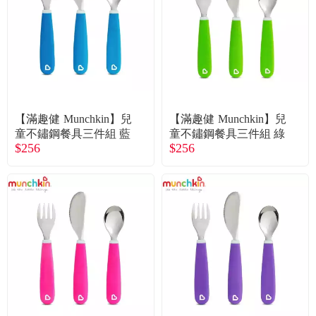
食品／健康食補
優惠券查詢
寵物
登入
名人嚴選
【滿趣健 Munchkin】兒
【滿趣健 Munchkin】兒
優惠活動
童不鏽鋼餐具三件組 藍
童不鏽鋼餐具三件組 綠
$256
$256
關於我們
合作提案
購物流程
會員專區