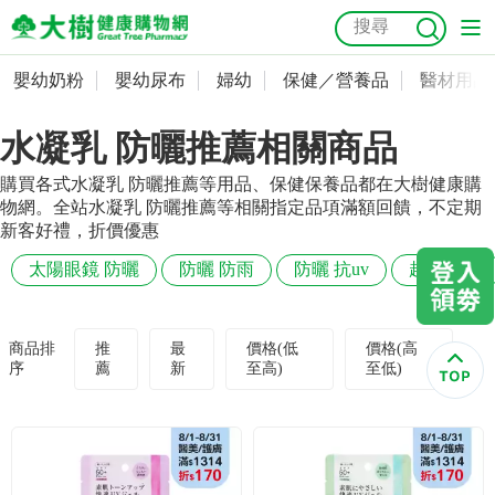
嬰幼奶粉
嬰幼尿布
婦幼
保健／營養品
醫材用品
嬰幼奶粉
會員資料及密碼修改
水凝乳 防曬推薦相關商品
嬰幼尿布
常用收件人清單
抗菌
尿布
大樹獨家
益生菌
魚油
幼兒米餅
貓砂
購買各式水凝乳 防曬推薦等用品、保健保養品都在大樹健康購
奶瓶奶嘴
婦幼
訂單查詢
物網。全站水凝乳 防曬推薦等相關指定品項滿額回饋，不定期
新客好禮，折價優惠
保健／營養品
收藏清單
太陽眼鏡 防曬
防曬 防雨
防曬 抗uv
超輕 防曬
醫材用品
紅利點數查詢
商品排
推
最
價格(低
價格(高
序
薦
新
至高)
至低)
成人照護
購物金查詢
美容／個人清潔
優惠券領取