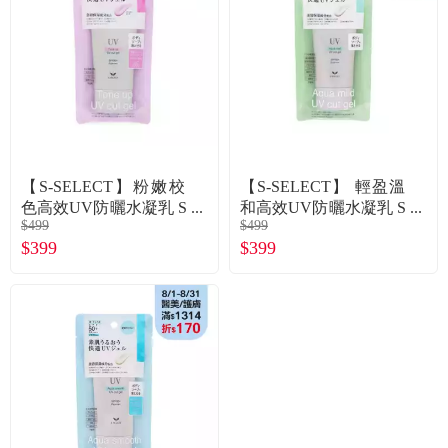
食品／健康食補
優惠券查詢
寵物
登入
名人嚴選
優惠活動
【S-SELECT】粉嫩校
【S-SELECT】 輕盈溫
色高效UV防曬水凝乳 S
和高效UV防曬水凝乳 S
$499
$499
PF50+ PA++++
PF50+ PA++++
關於我們
$399
$399
合作提案
購物流程
會員專區