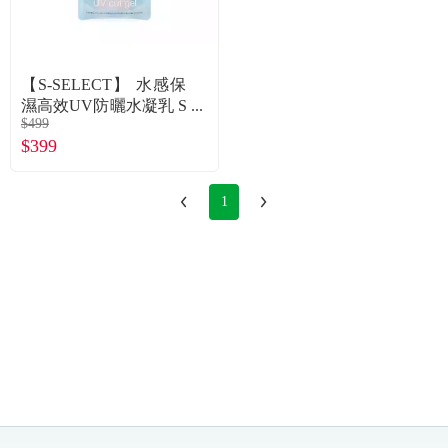
常見問題
折價券、紅利說明
【S-SELECT】 水感保
濕高效UV防曬水凝乳 S
$499
PF50+ PA++++
$399
1