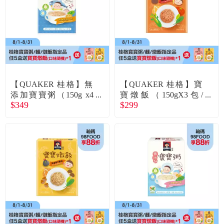
食品／健康食補
優惠券查詢
寵物
登入
名人嚴選
【QUAKER 桂格】無
【QUAKER 桂格】寶
優惠活動
添加寶寶粥（150g x4
寶燉飯（150gX3包/
$349
$299
包/盒）鮭魚鮮蔬
盒）羅宋甜椒牛肉
關於我們
合作提案
購物流程
會員專區