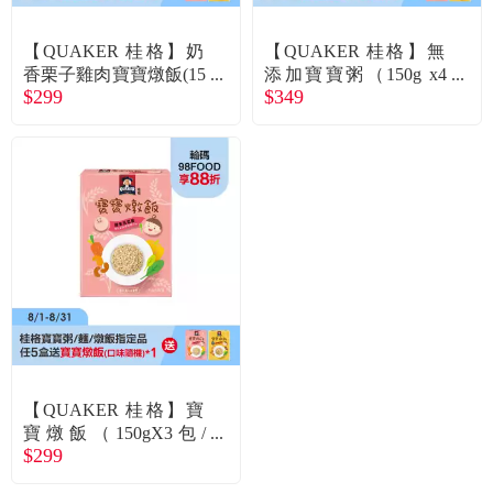
常見問題
【QUAKER 桂格】奶
【QUAKER 桂格】無
折價券、紅利說明
香栗子雞肉寶寶燉飯(15
添加寶寶粥（150g x4
$299
$349
0Gx3包/盒)
包/盒）干貝雞肉
【QUAKER 桂格】寶
寶燉飯（150gX3包/
$299
盒）腰果菠菜豬