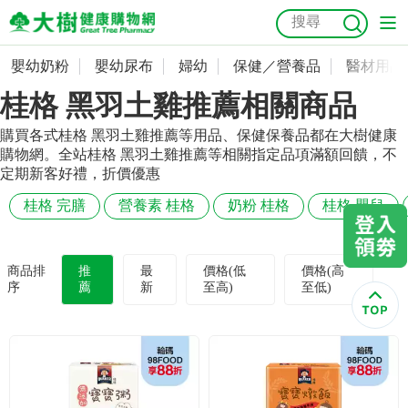
嬰幼奶粉
嬰幼尿布
婦幼
保健／營養品
醫材用品
嬰幼奶粉
會員資料及密碼修改
桂格 黑羽土雞推薦相關商品
嬰幼尿布
常用收件人清單
抗菌
尿布
大樹獨家
益生菌
魚油
幼兒米餅
貓砂
購買各式桂格 黑羽土雞推薦等用品、保健保養品都在大樹健康
購物網。全站桂格 黑羽土雞推薦等相關指定品項滿額回饋，不
奶瓶奶嘴
婦幼
訂單查詢
定期新客好禮，折價優惠
桂格 完膳
營養素 桂格
奶粉 桂格
桂格 嬰兒
保健／營養品
收藏清單
醫材用品
紅利點數查詢
商品排
推
最
價格(低
價格(高
序
薦
新
至高)
至低)
成人照護
購物金查詢
美容／個人清潔
優惠券領取