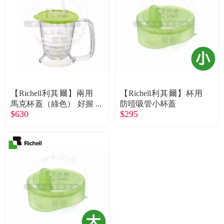
食品／健康食補
優惠券查詢
寵物
登入
名人嚴選
優惠活動
【Richell利其爾】兩用
【Richell利其爾】杯用
馬克杯蓋（綠色） 好握
防噎吸管小杯蓋
$630
$295
取，吸管杯馬克杯兼用
關於我們
合作提案
購物流程
會員專區