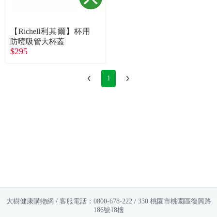
常見問題
折價券、紅利說明
【Richell利其爾】杯用
防噎吸管大杯蓋
$295
1
大樹健康購物網 / 客服電話：0800-678-222 / 330 桃園市桃園區復興路
186號18樓