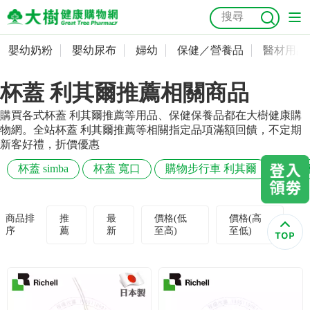
嬰幼奶粉
嬰幼尿布
婦幼
保健／營養品
醫材用品
嬰幼奶粉
會員資料及密碼修改
杯蓋 利其爾推薦相關商品
嬰幼尿布
常用收件人清單
抗菌
尿布
大樹獨家
益生菌
魚油
幼兒米餅
貓砂
購買各式杯蓋 利其爾推薦等用品、保健保養品都在大樹健康購
奶瓶奶嘴
婦幼
訂單查詢
物網。全站杯蓋 利其爾推薦等相關指定品項滿額回饋，不定期
新客好禮，折價優惠
保健／營養品
收藏清單
杯蓋 simba
杯蓋 寬口
購物步行車 利其爾
推車
醫材用品
紅利點數查詢
商品排
推
最
價格(低
價格(高
序
薦
新
至高)
至低)
成人照護
購物金查詢
美容／個人清潔
優惠券領取