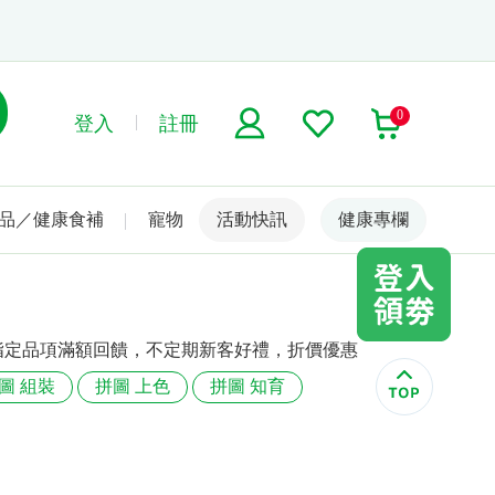
0
登入
註冊
品／健康食補
寵物
活動快訊
名人嚴選
健康專欄
等相關指定品項滿額回饋，不定期新客好禮，折價優惠
圖 組裝
拼圖 上色
拼圖 知育