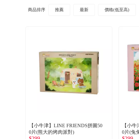
商品排序
推薦
最新
價格(低至高)
【小牛津】LINE FRIENDS拼圖50
【小牛津
0片(熊大的烤肉派對)
0片(兔
$299
$299