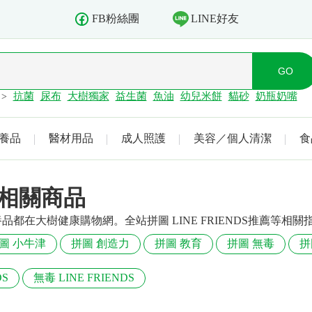
LINE好友
FB粉絲團
抗菌
尿布
大樹獨家
益生菌
魚油
幼兒米餅
貓砂
奶瓶奶嘴
>
養品
醫材用品
成人照護
美容／個人清潔
食
推薦相關商品
健保養品都在大樹健康購物網。全站拼圖 LINE FRIENDS推薦
圖 小牛津
拼圖 創造力
拼圖 教育
拼圖 無毒
拼
DS
無毒 LINE FRIENDS