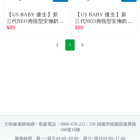
常見問題
【US BABY 優生】新
【US BABY 優生】新
折價券、紅利說明
三代NEO拇指型安撫奶
三代NEO拇指型安撫奶
$89
$89
嘴-L-綠
嘴-L-黃
1
大樹健康購物網 / 客服電話：0800-678-222 / 330 桃園市桃園區復興路
186號18樓
服務時間 : 週一~週五09:00~20:00，週六~週日09:00~17:00