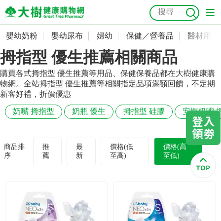
嬰幼奶粉
嬰幼尿布
婦幼
保健／營養品
醫材用品
嬰幼奶粉
會員資料及密碼修改
拇指型 優生推薦相關商品
嬰幼尿布
常用收件人清單
抗菌
尿布
大樹獨家
益生菌
魚油
幼兒米餅
貓砂
購買各式拇指型 優生推薦等用品、保健保養品都在大樹健康購
物網。全站拇指型 優生推薦等相關指定品項滿額回饋，不定期
奶瓶奶嘴
婦幼
訂單查詢
新客好禮，折價優惠
奶嘴 拇指型
奶瓶 優生
拇指型 硅膠
安撫奶嘴 
保健／營養品
收藏清單
醫材用品
紅利點數查詢
商品排
推
最
價格(低
價格(高
序
薦
新
至高)
至低)
成人照護
購物金查詢
美容／個人清潔
優惠券領取