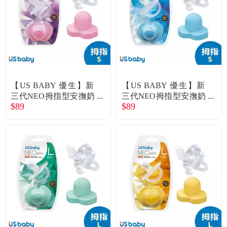
食品／健康食補
優惠券查詢
寵物
登入
名人嚴選
【US BABY 優生】新
【US BABY 優生】新
優惠活動
三代NEO拇指型安撫奶
三代NEO拇指型安撫奶
$89
$89
嘴-S-粉
嘴-S-藍
關於我們
合作提案
購物流程
會員專區