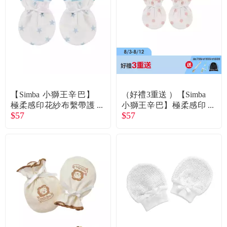
食品／健康食補
優惠券查詢
寵物
登入
名人嚴選
優惠活動
【Simba 小獅王辛巴】
（好禮3重送 ）【Simba
極柔感印花紗布繫帶護
小獅王辛巴】極柔感印
$57
$57
手套好自藍
花紗布繫帶護手套點點
關於我們
粉
合作提案
購物流程
會員專區