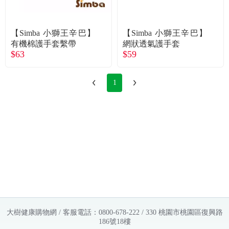
常見問題
折價券、紅利說明
【Simba 小獅王辛巴】
【Simba 小獅王辛巴】
有機棉護手套繫帶
網狀透氣護手套
$63
$59
1
大樹健康購物網 / 客服電話：0800-678-222 / 330 桃園市桃園區復興路
186號18樓