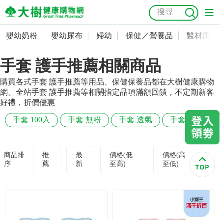
嬰幼奶粉
嬰幼尿布
婦幼
保健／營養品
醫材用品
嬰幼奶粉
會員資料及密碼修改
手套 護手推薦相關商品
嬰幼尿布
常用收件人清單
抗菌
尿布
大樹獨家
益生菌
魚油
幼兒米餅
貓砂
購買各式手套 護手推薦等用品、保健保養品都在大樹健康購物
奶瓶奶嘴
婦幼
訂單查詢
網。全站手套 護手推薦等相關指定品項滿額回饋，不定期新客
好禮，折價優惠
保健／營養品
收藏清單
手套 100入
手套 無粉
手套 透氣
手套 吸汗
醫材用品
紅利點數查詢
商品排
推
最
價格(低
價格(高
序
薦
新
至高)
至低)
成人照護
購物金查詢
美容／個人清潔
優惠券領取