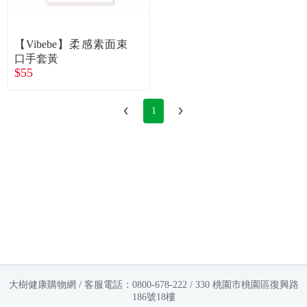
常見問題
折價券、紅利說明
【Vibebe】柔感素面束
口手套黃
$55
1
大樹健康購物網 / 客服電話：0800-678-222 / 330 桃園市桃園區復興路
186號18樓