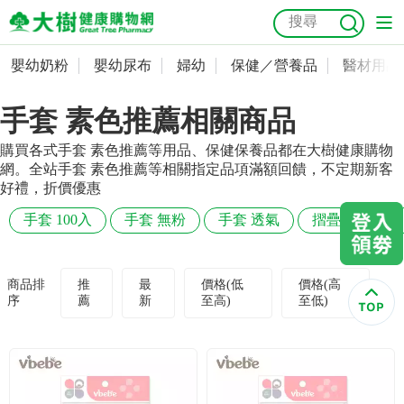
嬰幼奶粉
嬰幼尿布
婦幼
保健／營養品
醫材用品
嬰幼奶粉
會員資料及密碼修改
手套 素色推薦相關商品
嬰幼尿布
常用收件人清單
抗菌
尿布
大樹獨家
益生菌
魚油
幼兒米餅
貓砂
購買各式手套 素色推薦等用品、保健保養品都在大樹健康購物
奶瓶奶嘴
婦幼
訂單查詢
網。全站手套 素色推薦等相關指定品項滿額回饋，不定期新客
好禮，折價優惠
保健／營養品
收藏清單
手套 100入
手套 無粉
手套 透氣
摺疊 素色
醫材用品
紅利點數查詢
商品排
推
最
價格(低
價格(高
序
薦
新
至高)
至低)
成人照護
購物金查詢
美容／個人清潔
優惠券領取