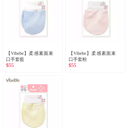
食品／健康食補
優惠券查詢
寵物
登入
名人嚴選
優惠活動
【Vibebe】柔感素面束
【Vibebe】柔感素面束
口手套藍
口手套粉
$55
$55
關於我們
合作提案
購物流程
會員專區