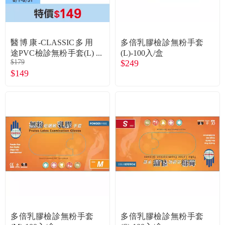
常見問題
折價券、紅利說明
醫博康-CLASSIC多用
多倍乳膠檢診無粉手套
途PVC檢診無粉手套(L)
(L)-100入/盒
$179
$249
-100入/盒
$149
多倍乳膠檢診無粉手套
多倍乳膠檢診無粉手套