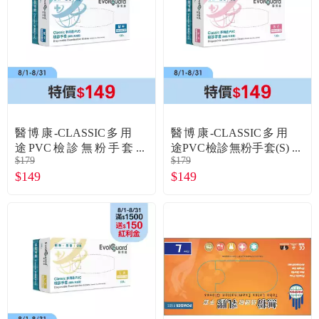
食品／健康食補
優惠券查詢
寵物
登入
名人嚴選
優惠活動
醫博康-CLASSIC多用
醫博康-CLASSIC多用
途PVC檢診無粉手套
途PVC檢診無粉手套(S)
$179
$179
(M)-100入/盒
-100入/盒
關於我們
$149
$149
合作提案
購物流程
會員專區