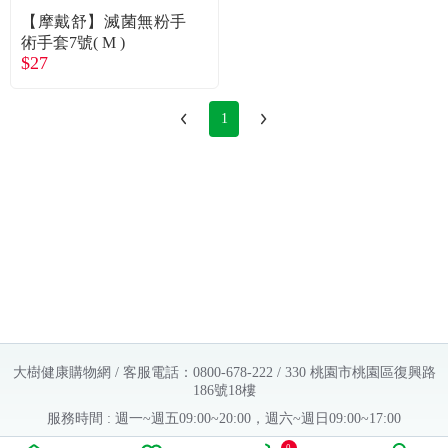
【摩戴舒】滅菌無粉手
術手套7號( M )
$27
1
大樹健康購物網 / 客服電話：0800-678-222 / 330 桃園市桃園區復興路
186號18樓
服務時間 : 週一~週五09:00~20:00，週六~週日09:00~17:00
Copyright © 2016 大樹連鎖藥局. All Rights Reserved.
0