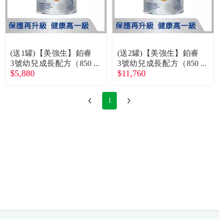
常見問題
折價券、紅利說明
(送1罐)【美強生】鉑睿
(送2罐)【美強生】鉑睿
3號幼兒成長配方（850
3號幼兒成長配方（850
$5,880
$11,760
gX6罐）
gX12罐）
1