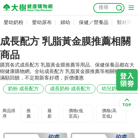
嬰幼奶粉
嬰幼尿布
婦幼
保健／營養品
醫材用品
嬰幼奶粉
會員資料及密碼修改
成長配方 乳脂黃金膜推薦相關
嬰幼尿布
常用收件人清單
抗菌
尿布
大樹獨家
益生菌
魚油
幼兒米餅
貓砂
商品
奶瓶奶嘴
婦幼
訂單查詢
購買各式成長配方 乳脂黃金膜推薦等用品、保健保養品都在大
樹健康購物網。全站成長配方 乳脂黃金膜推薦等相關指定品項
保健／營養品
收藏清單
滿額回饋，不定期新客好禮，折價優惠
奶粉 成長配方
成長奶粉 成長配方
幼兒奶粉 成長配
醫材用品
紅利點數查詢
成人照護
購物金查詢
商品排
推
最
價格(低
價格(高
序
薦
新
至高)
至低)
美容／個人清潔
優惠券領取