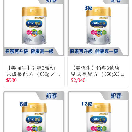
食品／健康食補
優惠券查詢
寵物
登入
名人嚴選
優惠活動
【美強生】鉑睿3號幼
【美強生】鉑睿3號幼
關於我們
兒成長配方（850g／
兒成長配方（850gX3
$980
$2,940
罐）
罐）
合作提案
購物流程
會員專區