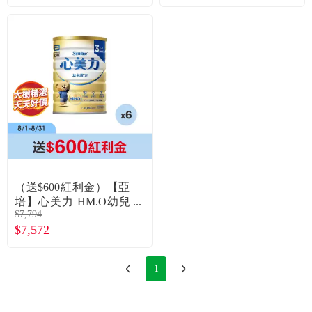
罐）
2罐）
（送$600紅利金）【亞
培】心美力 HM.O幼兒
$7,794
成長配方（1600gX6
$7,572
罐）
1