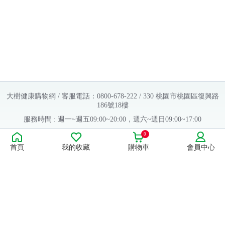
大樹健康購物網 / 客服電話：0800-678-222 / 330 桃園市桃園區復興路
186號18樓
服務時間 : 週一~週五09:00~20:00，週六~週日09:00~17:00
Copyright © 2016 大樹連鎖藥局. All Rights Reserved.
0
首頁
我的收藏
購物車
會員中心
販售業者資料：
許可執照字號：桃字市藥販字第623202B480 號
藥商名稱：大樹醫藥股份有限公司
藥商地址：桃園市桃園區復興路186號18樓
食品業者登錄字號：H-112803476-00000-6
康德科技 系統設計