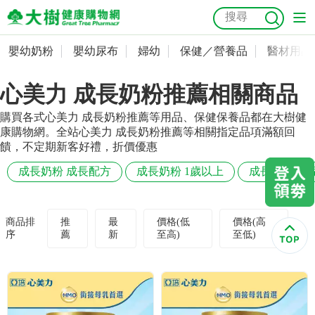
嬰幼奶粉
嬰幼尿布
婦幼
保健／營養品
醫材用品
嬰幼奶粉
會員資料及密碼修改
心美力 成長奶粉推薦相關商品
嬰幼尿布
常用收件人清單
抗菌
尿布
大樹獨家
益生菌
魚油
幼兒米餅
貓砂
購買各式心美力 成長奶粉推薦等用品、保健保養品都在大樹健
奶瓶奶嘴
婦幼
訂單查詢
康購物網。全站心美力 成長奶粉推薦等相關指定品項滿額回
饋，不定期新客好禮，折價優惠
保健／營養品
收藏清單
成長奶粉 成長配方
成長奶粉 1歲以上
成長奶粉 幼
醫材用品
紅利點數查詢
商品排
推
最
價格(低
價格(高
序
薦
新
至高)
至低)
成人照護
購物金查詢
美容／個人清潔
優惠券領取