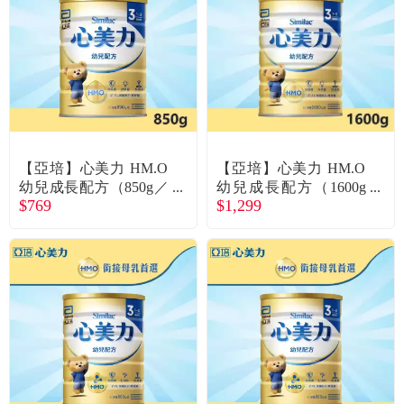
食品／健康食補
優惠券查詢
寵物
登入
名人嚴選
優惠活動
【亞培】心美力 HM.O
【亞培】心美力 HM.O
幼兒成長配方（850g／
幼兒成長配方（1600g
$769
$1,299
罐）
／罐）
關於我們
合作提案
購物流程
會員專區