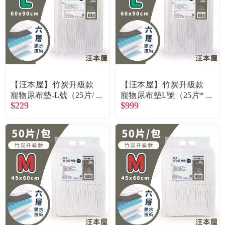
食品／健康食補
優惠券查詢
寵物
登入
名人嚴選
【汪本屋】竹炭升級款
【汪本屋】竹炭升級款
優惠活動
寵物尿布墊-L號（25片/
寵物尿布墊L號（25片*
$229
$999
包）（廠商直送）
6包/箱購）（廠商直
送）
關於我們
合作提案
購物流程
會員專區