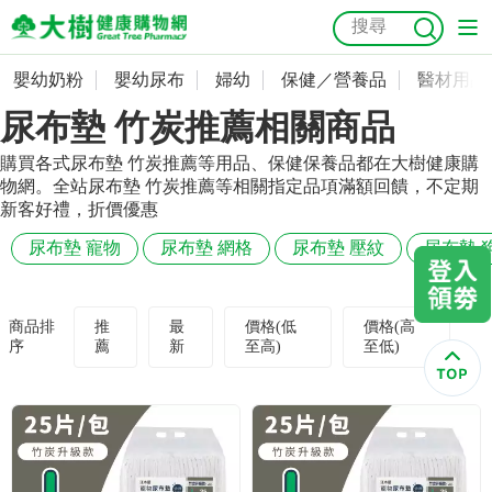
嬰幼奶粉
嬰幼尿布
婦幼
保健／營養品
醫材用品
嬰幼奶粉
會員資料及密碼修改
尿布墊 竹炭推薦相關商品
嬰幼尿布
常用收件人清單
抗菌
尿布
大樹獨家
益生菌
魚油
幼兒米餅
貓砂
購買各式尿布墊 竹炭推薦等用品、保健保養品都在大樹健康購
物網。全站尿布墊 竹炭推薦等相關指定品項滿額回饋，不定期
奶瓶奶嘴
婦幼
訂單查詢
新客好禮，折價優惠
尿布墊 寵物
尿布墊 網格
尿布墊 壓紋
尿布墊 
保健／營養品
收藏清單
醫材用品
紅利點數查詢
商品排
推
最
價格(低
價格(高
序
薦
新
至高)
至低)
成人照護
購物金查詢
美容／個人清潔
優惠券領取