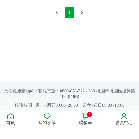
號
1
大樹健康購物網 / 客服電話：0800-678-222 / 330 桃園市桃園區復興路
186號18樓
服務時間 : 週一~週五09:00~20:00，週六~週日09:00~17:00
Copyright © 2016 大樹連鎖藥局. All Rights Reserved.
0
首頁
我的收藏
購物車
會員中心
販售業者資料：
許可執照字號：桃字市藥販字第623202B480 號
藥商名稱：大樹醫藥股份有限公司