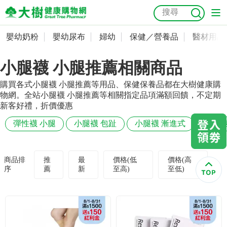
嬰幼奶粉
嬰幼尿布
婦幼
保健／營養品
醫材用品
嬰幼奶粉
會員資料及密碼修改
小腿襪 小腿推薦相關商品
嬰幼尿布
常用收件人清單
抗菌
尿布
大樹獨家
益生菌
魚油
幼兒米餅
貓砂
購買各式小腿襪 小腿推薦等用品、保健保養品都在大樹健康購
奶瓶奶嘴
婦幼
訂單查詢
物網。全站小腿襪 小腿推薦等相關指定品項滿額回饋，不定期
新客好禮，折價優惠
保健／營養品
收藏清單
彈性襪 小腿
小腿襪 包趾
小腿襪 漸進式
小腿襪 
醫材用品
紅利點數查詢
商品排
推
最
價格(低
價格(高
序
薦
新
至高)
至低)
成人照護
購物金查詢
美容／個人清潔
優惠券領取