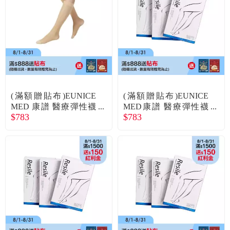
食品／健康食補
優惠券查詢
寵物
登入
名人嚴選
優惠活動
(滿額贈貼布)EUNICE
(滿額贈貼布)EUNICE
MED 康譜 醫療彈性襪
MED康譜 醫療彈性襪
$783
$783
小腿包趾(CPS3001) 膚
小腿包趾(CPS3001)-黑2
關於我們
色 4號
號
合作提案
購物流程
會員專區