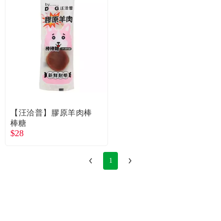
【汪洽普】膠原羊肉棒
棒糖
$28
1