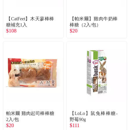
常見問題
折價券、紅利說明
【CatFeet】木天蓼棒棒
【帕米爾】雞肉牛奶棒
糖補充1入
棒糖（2入/包）
$108
$20
帕米爾 雞肉起司棒棒糖
【LoLo】鼠兔棒棒糖-
2入/包
野莓90g
$20
$111