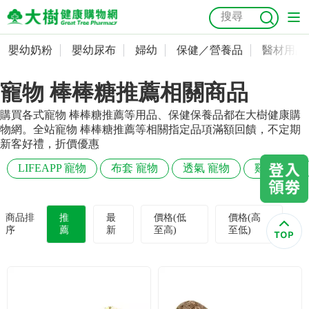
嬰幼奶粉
嬰幼尿布
婦幼
保健／營養品
醫材用品
嬰幼奶粉
會員資料及密碼修改
寵物 棒棒糖推薦相關商品
嬰幼尿布
常用收件人清單
抗菌
尿布
大樹獨家
益生菌
魚油
幼兒米餅
貓砂
購買各式寵物 棒棒糖推薦等用品、保健保養品都在大樹健康購
奶瓶奶嘴
婦幼
訂單查詢
物網。全站寵物 棒棒糖推薦等相關指定品項滿額回饋，不定期
新客好禮，折價優惠
保健／營養品
收藏清單
LIFEAPP 寵物
布套 寵物
透氣 寵物
雞肉 寵物
醫材用品
紅利點數查詢
商品排
推
最
價格(低
價格(高
序
薦
新
至高)
至低)
成人照護
購物金查詢
美容／個人清潔
優惠券領取