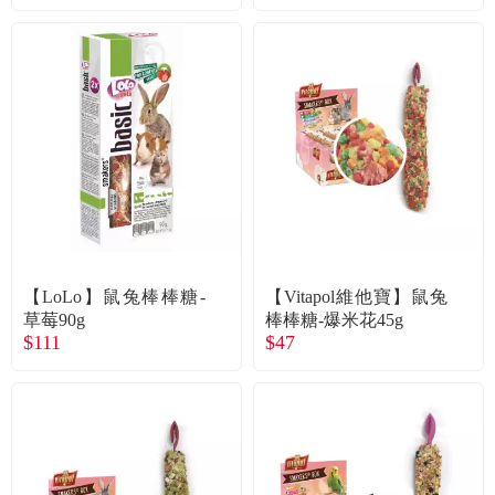
【LoLo】鼠兔棒棒糖-
【Vitapol維他寶】鼠兔
草莓90g
棒棒糖-爆米花45g
$111
$47