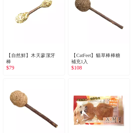
食品／健康食補
優惠券查詢
寵物
登入
名人嚴選
優惠活動
【自然鮮】木天蓼潔牙
【CatFeet】貓草棒棒糖
棒
補充1入
$79
$108
關於我們
合作提案
購物流程
會員專區