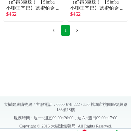
（好禮3重送 ）【Simba
（好禮3重送 ）【Simba
小獅王辛巴】蘊蜜鉑金
小獅王辛巴】蘊蜜鉑金
$462
$462
PPSU寬口吸管把手防
PPSU寬口吸管把手防
脹氣奶瓶360ml晨藍
脹氣奶瓶360ml杏茶
1
大樹健康購物網 / 客服電話：0800-678-222 / 330 桃園市桃園區復興路
186號18樓
服務時間 : 週一~週五09:00~20:00，週六~週日09:00~17:00
Copyright © 2016 大樹連鎖藥局. All Rights Reserved.