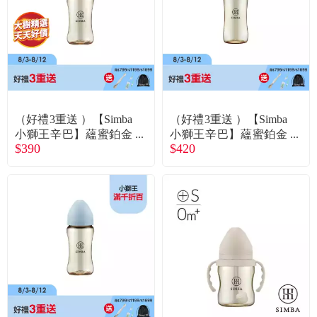
食品／健康食補
優惠券查詢
寵物
登入
名人嚴選
（好禮3重送 ）【Simba
（好禮3重送 ）【Simba
優惠活動
小獅王辛巴】蘊蜜鉑金
小獅王辛巴】蘊蜜鉑金
$390
$420
PPSU寬口防脹氣奶瓶2
PPSU寬口防脹氣奶瓶3
70ml杏茶／十字孔M
60ml晨藍／十字孔M
關於我們
合作提案
購物流程
會員專區