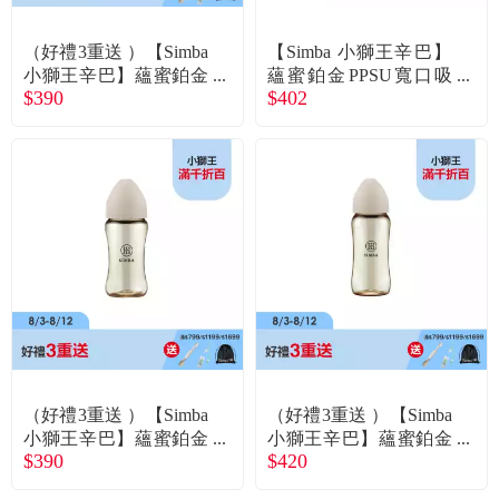
常見問題
（好禮3重送 ）【Simba
【Simba 小獅王辛巴】
折價券、紅利說明
小獅王辛巴】蘊蜜鉑金
蘊蜜鉑金PPSU寬口吸
$390
$402
PPSU寬口防脹氣奶瓶2
管把手防脹氣奶瓶200m
70ml晨藍／十字孔M
l杏茶
（好禮3重送 ）【Simba
（好禮3重送 ）【Simba
小獅王辛巴】蘊蜜鉑金
小獅王辛巴】蘊蜜鉑金
$390
$420
PPSU寬口防脹氣奶瓶2
PPSU寬口防脹氣奶瓶3
70ml杏茶／圓孔S
60ml杏茶／十字孔M