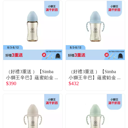
（好禮3重送 ）【Simba
（好禮3重送 ）【Simba
小獅王辛巴】蘊蜜鉑金
小獅王辛巴】蘊蜜鉑金
$390
$432
PPSU寬口防脹氣奶瓶2
PPSU寬口吸管把手防
70ml晨藍／圓孔S
脹氣奶瓶270ml晨藍