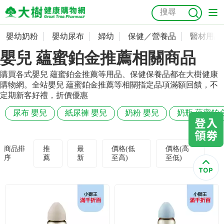
嬰幼奶粉
嬰幼尿布
婦幼
保健／營養品
醫材用品
嬰幼奶粉
會員資料及密碼修改
嬰兒 蘊蜜鉑金推薦相關商品
嬰幼尿布
常用收件人清單
抗菌
尿布
大樹獨家
益生菌
魚油
幼兒米餅
貓砂
購買各式嬰兒 蘊蜜鉑金推薦等用品、保健保養品都在大樹健康
購物網。全站嬰兒 蘊蜜鉑金推薦等相關指定品項滿額回饋，不
奶瓶奶嘴
婦幼
訂單查詢
定期新客好禮，折價優惠
尿布 嬰兒
紙尿褲 嬰兒
奶粉 嬰兒
奶瓶 蘊蜜鉑
保健／營養品
收藏清單
醫材用品
紅利點數查詢
商品排
推
最
價格(低
價格(高
序
薦
新
至高)
至低)
成人照護
購物金查詢
美容／個人清潔
優惠券領取