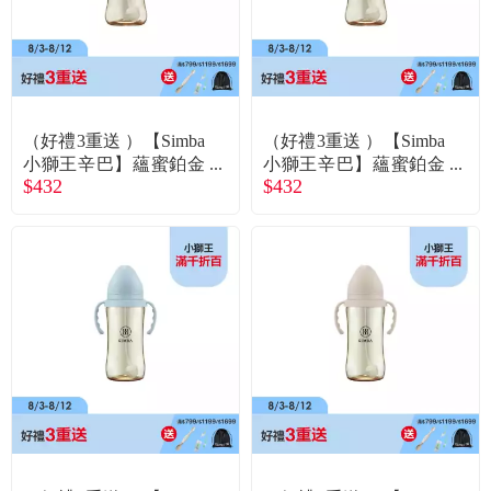
（好禮3重送 ）【Simba
（好禮3重送 ）【Simba
小獅王辛巴】蘊蜜鉑金
小獅王辛巴】蘊蜜鉑金
$432
$432
PPSU寬口吸管把手防
PPSU寬口吸管把手防
脹氣奶瓶270ml杏茶
脹氣奶瓶270ml綠沐