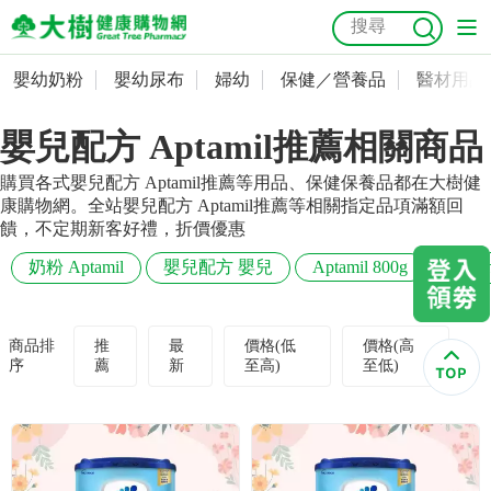
嬰幼奶粉
嬰幼尿布
婦幼
保健／營養品
醫材用品
嬰幼奶粉
會員資料及密碼修改
嬰兒配方 Aptamil推薦相關商品
嬰幼尿布
常用收件人清單
抗菌
尿布
大樹獨家
益生菌
魚油
幼兒米餅
貓砂
購買各式嬰兒配方 Aptamil推薦等用品、保健保養品都在大樹健
奶瓶奶嘴
婦幼
訂單查詢
康購物網。全站嬰兒配方 Aptamil推薦等相關指定品項滿額回
饋，不定期新客好禮，折價優惠
保健／營養品
收藏清單
奶粉 Aptamil
嬰兒配方 嬰兒
Aptamil 800g
Apta
醫材用品
紅利點數查詢
商品排
推
最
價格(低
價格(高
序
薦
新
至高)
至低)
成人照護
購物金查詢
美容／個人清潔
優惠券領取