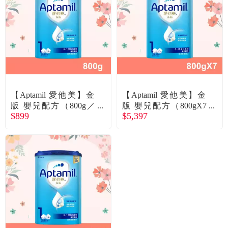
食品／健康食補
優惠券查詢
寵物
登入
名人嚴選
優惠活動
【Aptamil 愛他美】金
【Aptamil 愛他美】金
版 嬰兒配方（800g／
版 嬰兒配方（800gX7
$899
$5,397
罐）
罐）
關於我們
合作提案
購物流程
會員專區