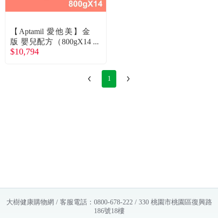
常見問題
折價券、紅利說明
【Aptamil 愛他美】金
版 嬰兒配方（800gX14
$10,794
罐）
1
大樹健康購物網 / 客服電話：0800-678-222 / 330 桃園市桃園區復興路
186號18樓