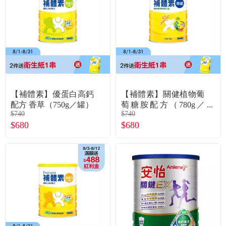
食品／健康食補
優惠券查詢
寵物
登入
名人嚴選
優惠活動
【補體素】優蛋白高鈣
【補體素】關健植物葡
配方 香草（750g／罐）
萄糖胺配方（780g／
$740
$740
罐）
關於我們
$680
$680
合作提案
購物流程
會員專區