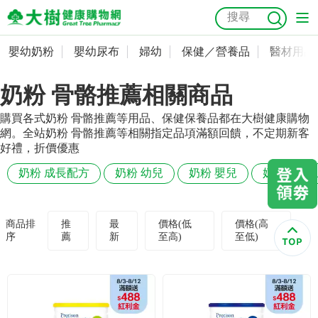
嬰幼奶粉
嬰幼尿布
婦幼
保健／營養品
醫材用品
嬰幼奶粉
會員資料及密碼修改
奶粉 骨骼推薦相關商品
嬰幼尿布
常用收件人清單
抗菌
尿布
大樹獨家
益生菌
魚油
幼兒米餅
貓砂
購買各式奶粉 骨骼推薦等用品、保健保養品都在大樹健康購物
奶瓶奶嘴
婦幼
訂單查詢
網。全站奶粉 骨骼推薦等相關指定品項滿額回饋，不定期新客
好禮，折價優惠
保健／營養品
收藏清單
奶粉 成長配方
奶粉 幼兒
奶粉 嬰兒
奶粉 1歲
醫材用品
紅利點數查詢
商品排
推
最
價格(低
價格(高
序
薦
新
至高)
至低)
成人照護
購物金查詢
美容／個人清潔
優惠券領取