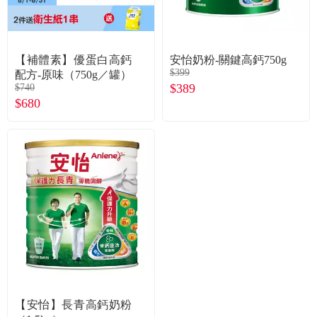
常見問題
折價券、紅利說明
【補體素】優蛋白高鈣
安怡奶粉-關鍵高鈣750g
$399
配方-原味（750g／罐）
$389
$740
$680
【安怡】長青高鈣奶粉