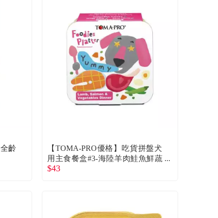
-全齡
【TOMA-PRO優格】吃貨拼盤犬
用主食餐盒#3-海陸羊肉鮭魚鮮蔬
$43
（100g）