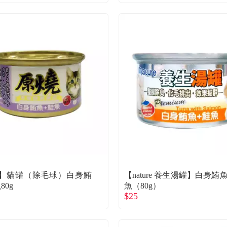
】貓罐（除毛球）白身鮪
【nature 養生湯罐】白身鮪
80g
魚（80g）
$25