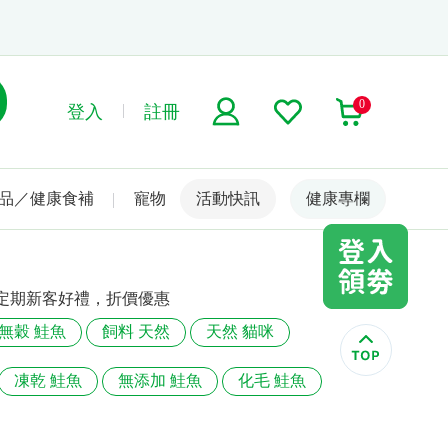
0
登入
註冊
品／健康食補
寵物
活動快訊
名人嚴選
健康專欄
定期新客好禮，折價優惠
無穀 鮭魚
飼料 天然
天然 貓咪
凍乾 鮭魚
無添加 鮭魚
化毛 鮭魚