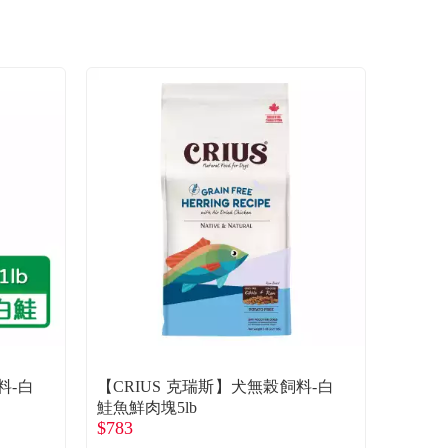
料-白
【CRIUS 克瑞斯】犬無榖飼料-白
鮭魚鮮肉塊5lb
$783