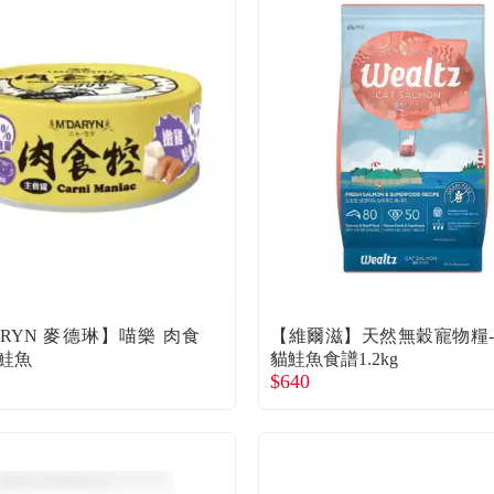
ARYN 麥德琳】喵樂 肉食
【維爾滋】天然無穀寵物糧
雞鮭魚
貓鮭魚食譜1.2kg
$640