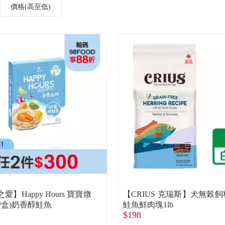
價格(高至低)
愛】Happy Hours 寶寶燉
【CRIUS 克瑞斯】犬無榖飼
0g/盒)奶香醇鮭魚
鮭魚鮮肉塊1lb
$198