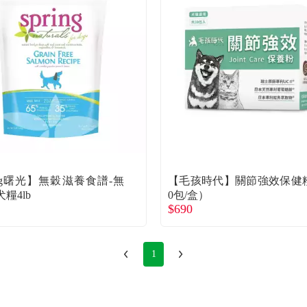
ing曙光】無穀滋養食譜-無
【毛孩時代】關節強效保健
糧4lb
0包/盒）
$690
1