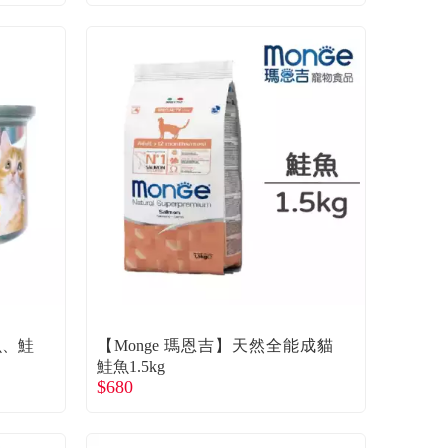
魚、鮭
【Monge 瑪恩吉】天然全能成貓
鮭魚1.5kg
$680