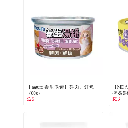
【nature 養生湯罐】雞肉、鮭魚
【MD
（80g）
控 嫩
$25
$53