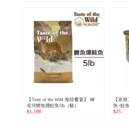
【Taste of the Wild 海陸饗宴】 峽
【原燒
谷河鱒魚燻鮭魚5lb（貓）
魚+鮭魚
$1,188
$25