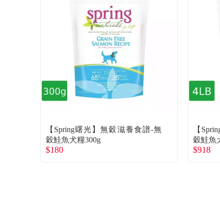
【Spring曙光】無穀滋養食譜-無
【Spr
穀鮭魚犬糧300g
穀鮭魚犬
$180
$918