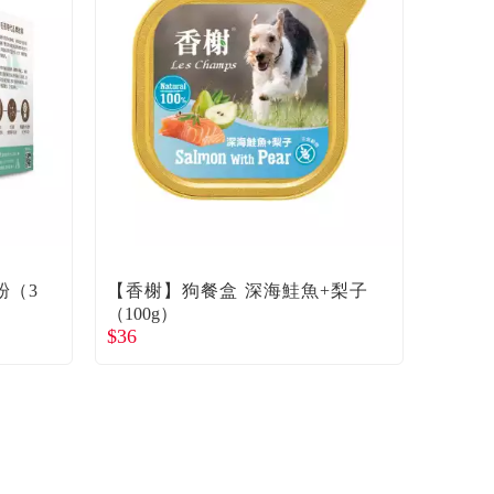
粉（3
【香榭】狗餐盒 深海鮭魚+梨子
（100g）
$36