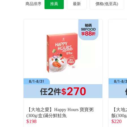
商品排序
推薦
最新
價格(低至高)
【大地之愛】Happy Hours 寶寶粥
【大地之
(300g/盒)滿分鮮鮭魚
飯(30
$198
$220