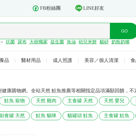
LINE好友
FB粉絲團
抗菌
尿布
大樹獨家
益生菌
魚油
幼兒米餅
貓砂
奶瓶奶嘴
>
養品
醫材用品
成人照護
美容／個人清潔
食
樹健康購物網。全站天然 鮭魚推薦等相關指定品項滿額回饋，不
鮭魚 寵物
天然 雞肉
主食罐 天然
天然 嬰兒
副食罐 天然
鮭魚 貓咪
貓罐頭 鮭魚
主食罐 鮭魚