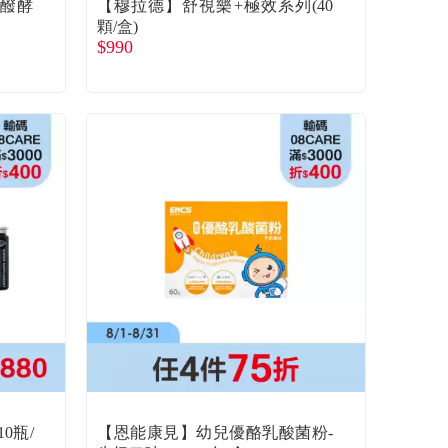
果醱酵
【穆拉德】舒視樂+極效系列(40
顆/盒)
$990
0瓶/
【恩能康見】幼兒優酪乳酸菌粉-