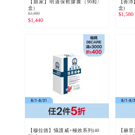
【娘家】明適保軟膠囊（90粒/
【善沛】
盒）
盒)
$2,880
$1,580
$1,440
【穆拉德】懾護威+極效系列(40
【赫里