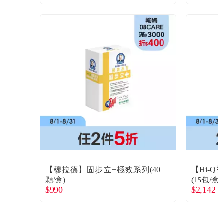
【穆拉德】固步立+極效系列(40
【Hi
顆/盒)
(15包/盒
$990
$2,142