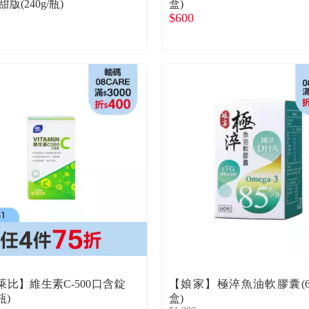
版(240g/瓶)
盒)
$600
萊比】維生素C-500口含錠
【娘家】極淬魚油軟膠囊(6
瓶)
盒)