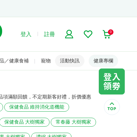
0
登入
註冊
品／健康食補
寵物
活動快訊
名人嚴選
健康專欄
定品項滿額回饋，不定期新客好禮，折價優惠
保健食品 維持消化道機能
保健食品 大樹獨家
常春藤 大樹獨家
素 大樹獨家
濃縮 大樹獨家