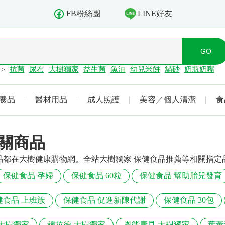
LINE好友
FB粉絲團
抗菌
尿布
大樹獨家
益生菌
魚油
幼兒米餅
貓砂
奶瓶奶嘴
>
養品
醫材用品
成人照護
美容／個人清潔
食
關商品
品都在大樹健康購物網。全站大樹獨家 保健食品推薦等相關指
保健食品 孕婦
保健食品 60粒
保健食品 幫助胎兒發育
健食品 上班族
保健食品 促進新陳代謝
保健食品 30包
大樹獨家
穆拉德 大樹獨家
恩能康見 大樹獨家
葉黃