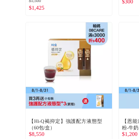
$1,500
$300
$1,425
【Hi-Q褐抑定】強護配方液態型
【恩能
（60包/盒）
粉-牛奶口
$8,550
$1,200