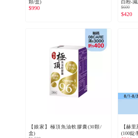
顆/盒)
白粉-減甜
$990
$600
$420
【娘家】極頂魚油軟膠囊(30顆/
【赫里
盒)
(100錠/