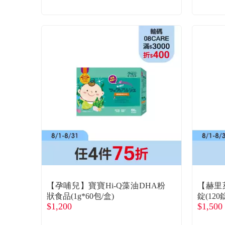
【孕哺兒】寶寶Hi-Q藻油DHA粉
【赫里萊
狀食品(1g*60包/盒)
錠(120
$1,200
$1,500