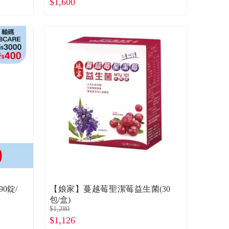
$1,600
0錠/
【娘家】蔓越莓聖潔莓益生菌(30
包/盒)
$1,280
$1,126