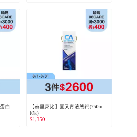
鐵蛋白
【赫里萊比】固又青液態鈣(750m
l/瓶)
$1,350