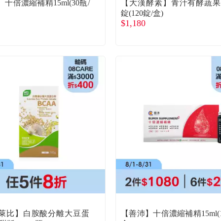
十倍濃縮補精15ml(30瓶/
【大漢酵素】青汁有酵蔬
錠(120錠/盒)
$1,180
萊比】白胺酸分離大豆蛋
【善沛】十倍濃縮補精15ml(1