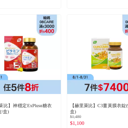
比】神穩定ExPlusα糖衣
【赫里萊比】C3薑黃膜衣錠(9
錠/盒)
盒)
$1,480
$1,100