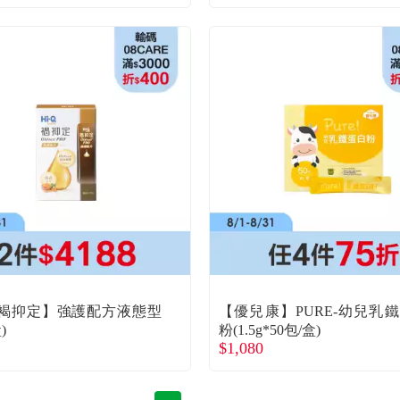
-Q褐抑定】強護配方液態型
【優兒康】PURE-幼兒乳
)
粉(1.5g*50包/盒)
$1,080