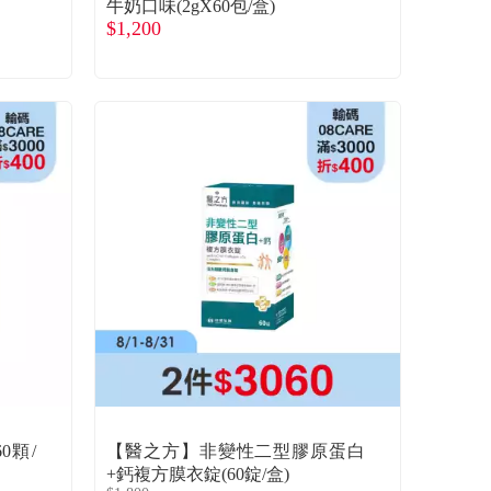
牛奶口味(2gX60包/盒)
$1,200
0顆/
【醫之方】非變性二型膠原蛋白
+鈣複方膜衣錠(60錠/盒)