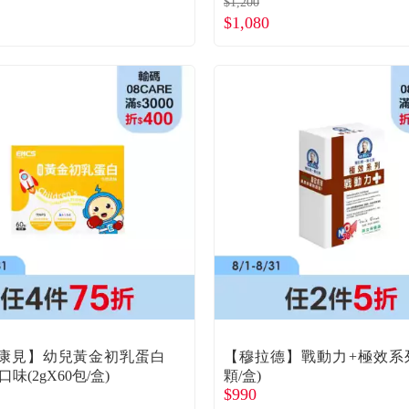
$1,200
$1,080
康見】幼兒黃金初乳蛋白
【穆拉德】戰動力+極效系列
味(2gX60包/盒)
顆/盒)
$990