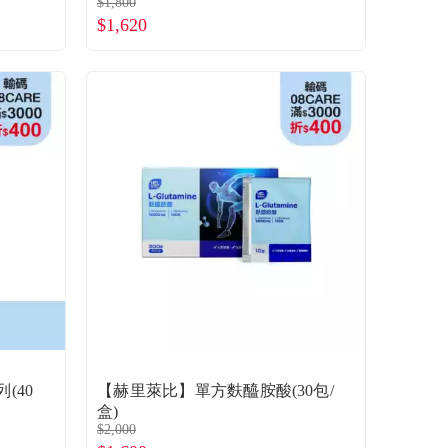
$1,800
$1,620
(40
【赫里萊比】單方麩醯胺酸(30包/
盒)
$2,000