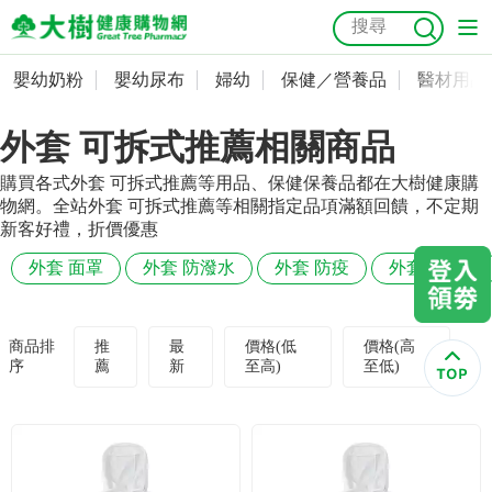
嬰幼奶粉
嬰幼尿布
婦幼
保健／營養品
醫材用品
嬰幼奶粉
會員資料及密碼修改
外套 可拆式推薦相關商品
嬰幼尿布
常用收件人清單
抗菌
尿布
大樹獨家
益生菌
魚油
幼兒米餅
貓砂
購買各式外套 可拆式推薦等用品、保健保養品都在大樹健康購
奶瓶奶嘴
婦幼
訂單查詢
物網。全站外套 可拆式推薦等相關指定品項滿額回饋，不定期
新客好禮，折價優惠
保健／營養品
收藏清單
外套 面罩
外套 防潑水
外套 防疫
外套 防飛沫
醫材用品
紅利點數查詢
商品排
推
最
價格(低
價格(高
序
薦
新
至高)
至低)
成人照護
購物金查詢
美容／個人清潔
優惠券領取