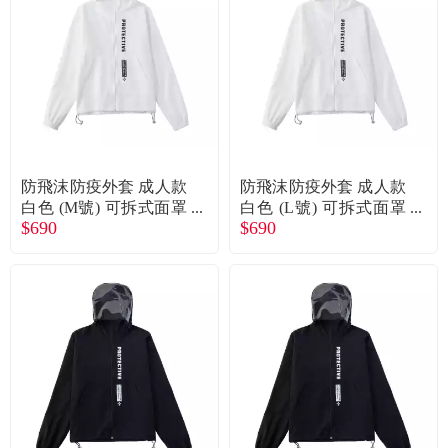
食品／健康食補
優惠券查詢
寵物
登入
名人嚴選
優惠活動
防飛沫防疫外套 成人款
防飛沫防疫外套 成人款
白色 (M號) 可拆式面罩
白色 (L號) 可拆式面罩
$690
$690
阻擋飛沫 防潑水
阻擋飛沫 防潑水
關於我們
合作提案
購物流程
會員專區