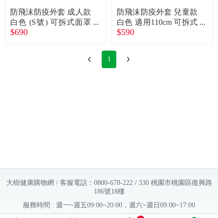
防飛沫防疫外套 成人款
防飛沫防疫外套 兒童款
白色 (S號) 可拆式面罩
白色 適用110cm 可拆式
$690
$590
阻擋飛沫 防潑水
面罩 阻擋飛沫 防潑水
1
大樹健康購物網 / 客服電話：0800-678-222 / 330 桃園市桃園區復興路
186號18樓
服務時間 : 週一~週五09:00~20:00，週六~週日09:00~17:00