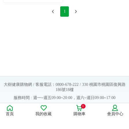
1
大樹健康購物網 / 客服電話：0800-678-222 / 330 桃園市桃園區復興路
186號18樓
服務時間 : 週一~週五09:00~20:00，週六~週日09:00~17:00
Copyright © 2016 大樹連鎖藥局. All Rights Reserved.
0
首頁
我的收藏
購物車
會員中心
販售業者資料：
許可執照字號：桃字市藥販字第623202B480 號
藥商名稱：大樹醫藥股份有限公司