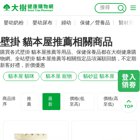
嬰幼奶粉
嬰幼尿布
婦幼
保健／營養品
醫材用品
嬰幼奶粉
會員資料及密碼修改
壁掛 貓本屋推薦相關商品
嬰幼尿布
常用收件人清單
抗菌
尿布
大樹獨家
益生菌
魚油
幼兒米餅
貓砂
購買各式壁掛 貓本屋推薦等用品、保健保養品都在大樹健康購
奶瓶奶嘴
婦幼
訂單查詢
物網。全站壁掛 貓本屋推薦等相關指定品項滿額回饋，不定期
新客好禮，折價優惠
保健／營養品
收藏清單
貓本屋 貓咪
貓本屋 寵物
貓砂盆 貓本屋
貓砂鏟
醫材用品
紅利點數查詢
商品排
推
最
價格(低
價格(高
序
薦
新
至高)
至低)
成人照護
購物金查詢
美容／個人清潔
優惠券領取