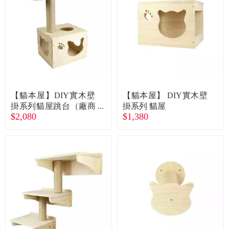
食品／健康食補
優惠券查詢
寵物
登入
名人嚴選
優惠活動
【貓本屋】DIY實木壁
【貓本屋】 DIY實木壁
掛系列貓屋跳台（廠商
掛系列 貓屋
$2,080
$1,380
直送）
關於我們
合作提案
購物流程
會員專區