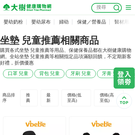
嬰幼奶粉
嬰幼尿布
婦幼
保健／營養品
醫材用品
嬰幼奶粉
會員資料及密碼修改
坐墊 兒童推薦相關商品
嬰幼尿布
常用收件人清單
抗菌
尿布
大樹獨家
益生菌
魚油
幼兒米餅
貓砂
購買各式坐墊 兒童推薦等用品、保健保養品都在大樹健康購物
奶瓶奶嘴
婦幼
訂單查詢
網。全站坐墊 兒童推薦等相關指定品項滿額回饋，不定期新客
好禮，折價優惠
保健／營養品
收藏清單
口罩 兒童
背包 兒童
牙刷 兒童
牙膏 兒童
醫材用品
紅利點數查詢
商品排
推
最
價格(低
價格(高
序
薦
新
至高)
至低)
成人照護
購物金查詢
美容／個人清潔
優惠券領取