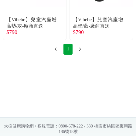
常見問題
折價券、紅利說明
【Vibebe】兒童汽座增
【Vibebe】兒童汽座增
高墊/灰-廠商直送
高墊/藍-廠商直送
$790
$790
1
大樹健康購物網 / 客服電話：0800-678-222 / 330 桃園市桃園區復興路
186號18樓