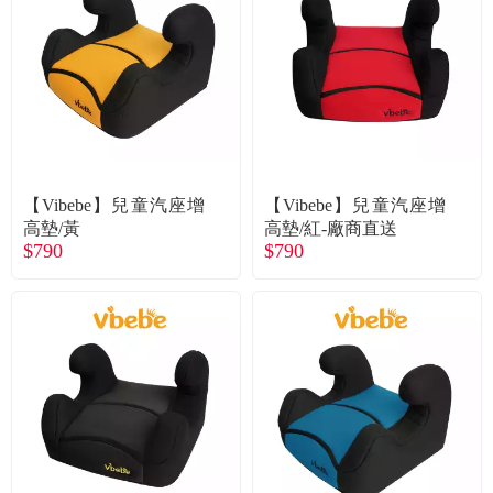
食品／健康食補
優惠券查詢
寵物
登入
名人嚴選
優惠活動
【Vibebe】兒童汽座增
【Vibebe】兒童汽座增
高墊/黃
高墊/紅-廠商直送
$790
$790
關於我們
合作提案
購物流程
會員專區