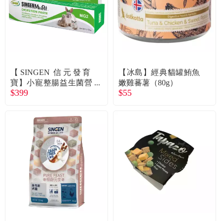
【SINGEN 信元發育
【冰島】經典貓罐鮪魚
寶】小寵整腸益生菌營
嫩雞蕃薯（80g）
$399
$55
養膏50g（廠商直送）