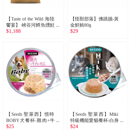
常見問題
折價券、紅利說明
【Taste of the Wild 海陸
【怪獸部落】佛跳牆-黃
饗宴】 峽谷河鱒魚燻鮭
金鮮鮪80g
$1,188
$29
魚5lb（貓）
【Seeds 聖萊西】惜時
【Seeds 聖萊西】Miki
BOBY犬餐杯-雞肉+牛
特級機能愛貓餐杯-白身
$25
$24
肉+地瓜80g
鮪魚+吻仔魚 in 地瓜湯