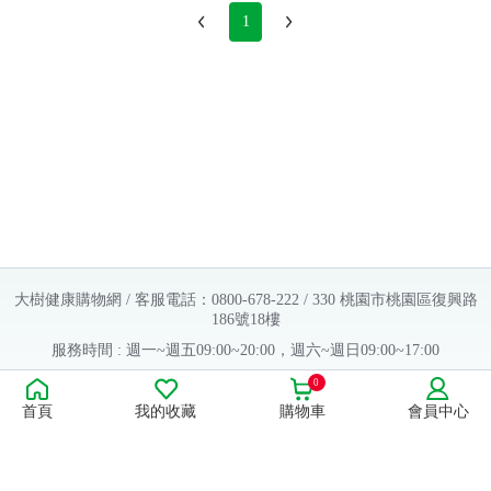
1
大樹健康購物網 / 客服電話：0800-678-222 / 330 桃園市桃園區復興路
186號18樓
服務時間 : 週一~週五09:00~20:00，週六~週日09:00~17:00
Copyright © 2016 大樹連鎖藥局. All Rights Reserved.
0
首頁
我的收藏
購物車
會員中心
販售業者資料：
許可執照字號：桃字市藥販字第623202B480 號
藥商名稱：大樹醫藥股份有限公司
藥商地址：桃園市桃園區復興路186號18樓
食品業者登錄字號：H-112803476-00000-6