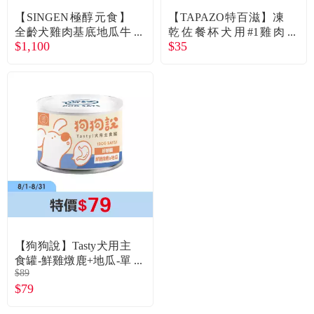
【SINGEN極醇元食】
【TAPAZO特百滋】凍
全齡犬雞肉基底地瓜牛
乾佐餐杯犬用#1雞肉
$1,100
$35
鴨肉低敏凍乾飼料糧
+地瓜+青豆 (單杯/7g)
（1.5kg）（廠商直送）
【狗狗說】Tasty犬用主
食罐-鮮雞燉鹿+地瓜-單
$89
罐
$79