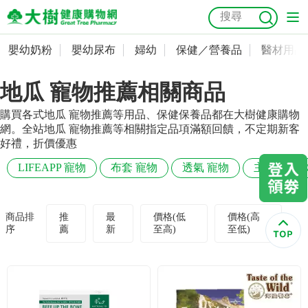
嬰幼奶粉
嬰幼尿布
婦幼
保健／營養品
醫材用品
嬰幼奶粉
會員資料及密碼修改
地瓜 寵物推薦相關商品
嬰幼尿布
常用收件人清單
抗菌
尿布
大樹獨家
益生菌
魚油
幼兒米餅
貓砂
購買各式地瓜 寵物推薦等用品、保健保養品都在大樹健康購物
奶瓶奶嘴
婦幼
訂單查詢
網。全站地瓜 寵物推薦等相關指定品項滿額回饋，不定期新客
好禮，折價優惠
保健／營養品
收藏清單
LIFEAPP 寵物
布套 寵物
透氣 寵物
主食罐 寵
醫材用品
紅利點數查詢
商品排
推
最
價格(低
價格(高
序
薦
新
至高)
至低)
成人照護
購物金查詢
美容／個人清潔
優惠券領取