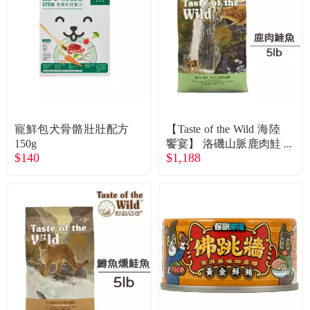
食品／健康食補
優惠券查詢
寵物
登入
名人嚴選
優惠活動
寵鮮包犬骨骼壯壯配方
【Taste of the Wild 海陸
150g
饗宴】 洛磯山脈鹿肉鮭
$140
$1,188
魚5lb（貓）
關於我們
合作提案
購物流程
會員專區