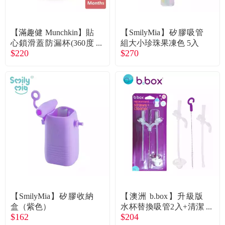
常見問題
折價券、紅利說明
【滿趣健 Munchkin】貼
【SmilyMia】矽膠吸管
心鎖滑蓋防漏杯(360度
組大小珍珠果凍色 5入
$220
$270
吸管)207ml／橘
【SmilyMia】矽膠收納
【澳洲 b.box】升級版
盒（紫色）
水杯替換吸管2入+清潔
$162
$204
刷