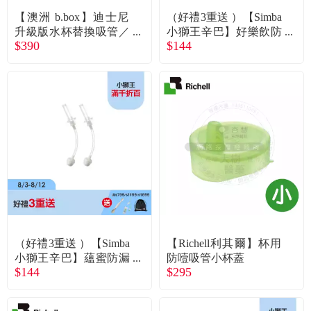
【澳洲 b.box】迪士尼
（好禮3重送 ）【Simba
升級版水杯替換吸管／
小獅王辛巴】好樂飲防
$390
$144
巴斯
漏滑蓋替換吸管組2入
（好禮3重送 ）【Simba
【Richell利其爾】杯用
小獅王辛巴】蘊蜜防漏
防噎吸管小杯蓋
$144
$295
滑蓋吸管組270ml2入