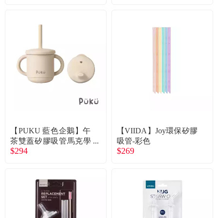
【PUKU 藍色企鵝】午
【VIIDA】Joy環保矽膠
茶雙蓋矽膠吸管馬克學
吸管-彩色
$294
$269
習杯-200ml-杏桃