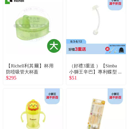
【Richell利其爾】杯用
（好禮3重送 ）【Simba
防噎吸管大杯蓋
小獅王辛巴】專利蝶型
$295
$51
寬口自動吸管組