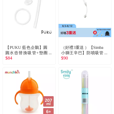
食品／健康食補
優惠券查詢
寵物
登入
名人嚴選
優惠活動
【PUKU 藍色企鵝】圓
（好禮3重送 ）【Simba
圓水壺替換吸管+墊圈
小獅王辛巴】防噴吸管
$84
$90
組
替換組(300ml專用)
關於我們
合作提案
購物流程
會員專區