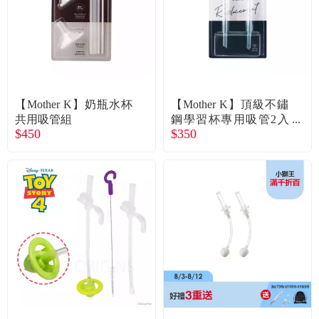
【Mother K】奶瓶水杯
【Mother K】頂級不鏽
共用吸管組
鋼學習杯專用吸管2入
$450
$350
組