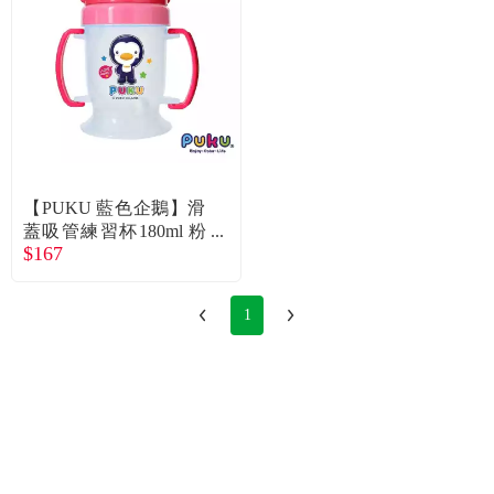
【PUKU 藍色企鵝】滑
蓋吸管練習杯180ml 粉
$167
紅
1