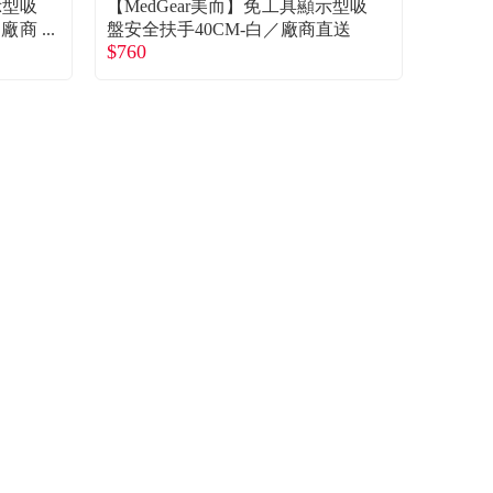
示型吸
【MedGear美而】免工具顯示型吸
／廠商
盤安全扶手40CM-白／廠商直送
$760