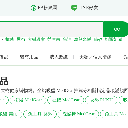
LINE好友
FB粉絲團
抗菌
尿布
大樹獨家
益生菌
魚油
幼兒米餅
貓砂
奶瓶奶嘴
>
養品
醫材用品
成人照護
美容／個人清潔
食
商品
都在大樹健康購物網。全站吸盤 MedGear推薦等相關指定品項滿
ar
衛浴 MedGear
握把 MedGear
吸盤 PUKU
吸
吸盤 美而
免工具 吸盤
洗澡椅 MedGear
免工具 MedG