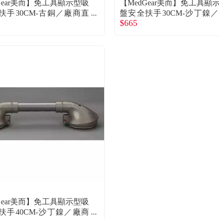
Gear美而】免工具顯示型吸
【MedGear美而】免工具顯
扶手30CM-古銅／廠商直
盤安全扶手30CM-沙丁鎳
$665
直送
Gear美而】免工具顯示型吸
扶手40CM-沙丁鎳／廠商