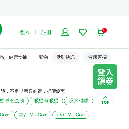
0
登入
註冊
品／健康食補
寵物
活動快訊
名人嚴選
健康專欄
額回饋，不定期新客好禮，折價優惠
盤 藍色企鵝
吸盤碗 吸盤
吸盤 硅膠
ear
靠背 MedGear
PVC MedGear