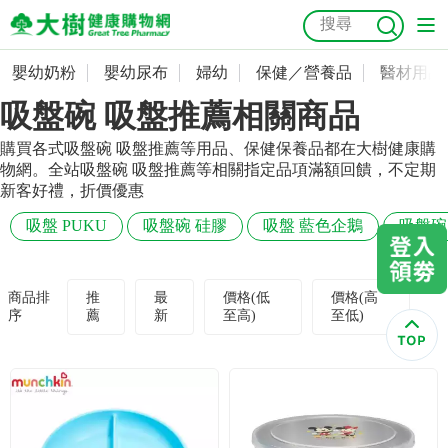
嬰幼奶粉
嬰幼尿布
婦幼
保健／營養品
醫材用品
嬰幼奶粉
會員資料及密碼修改
吸盤碗 吸盤推薦相關商品
嬰幼尿布
常用收件人清單
抗菌
尿布
大樹獨家
益生菌
魚油
幼兒米餅
貓砂
購買各式吸盤碗 吸盤推薦等用品、保健保養品都在大樹健康購
物網。全站吸盤碗 吸盤推薦等相關指定品項滿額回饋，不定期
奶瓶奶嘴
婦幼
訂單查詢
新客好禮，折價優惠
吸盤 PUKU
吸盤碗 硅膠
吸盤 藍色企鵝
吸盤碗
保健／營養品
收藏清單
醫材用品
紅利點數查詢
商品排
推
最
價格(低
價格(高
序
薦
新
至高)
至低)
成人照護
購物金查詢
美容／個人清潔
優惠券領取