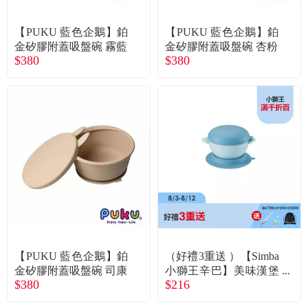
常見問題
【PUKU 藍色企鵝】鉑
【PUKU 藍色企鵝】鉑
折價券、紅利說明
金矽膠附蓋吸盤碗 霧藍
金矽膠附蓋吸盤碗 杏粉
$380
$380
【PUKU 藍色企鵝】鉑
（好禮3重送 ）【Simba
金矽膠附蓋吸盤碗 司康
小獅王辛巴】美味漢堡
$380
$216
吸盤碗（晨藍）