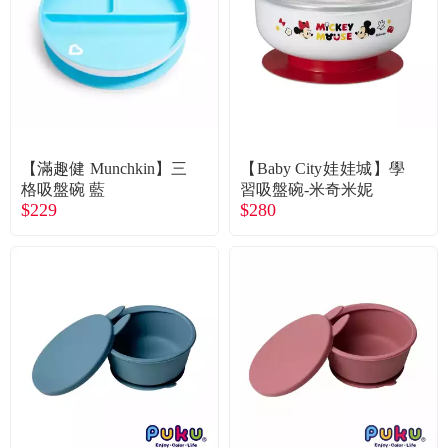
食品／健康食補
優惠券查詢
寵物
登入
名人嚴選
【滿趣健 Munchkin】三
【Baby City娃娃城】學
優惠活動
格吸盤碗 藍
習吸盤碗-米奇米妮
$229
$280
關於我們
合作提案
購物流程
會員專區