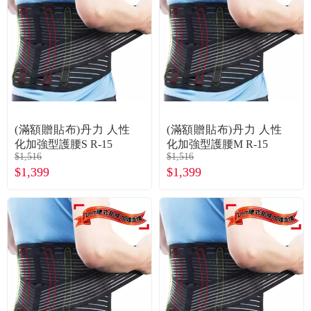
食品／健康食補
優惠券查詢
寵物
登入
名人嚴選
優惠活動
(滿額贈貼布)丹力 人性
(滿額贈貼布)丹力 人性
化加強型護腰S R-15
化加強型護腰M R-15
$1,516
$1,516
關於我們
$1,399
$1,399
合作提案
購物流程
會員專區