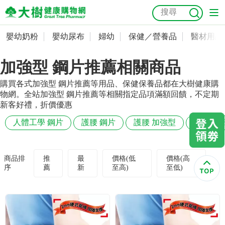
嬰幼奶粉
嬰幼尿布
婦幼
保健／營養品
醫材用品
嬰幼奶粉
會員資料及密碼修改
加強型 鋼片推薦相關商品
嬰幼尿布
常用收件人清單
抗菌
尿布
大樹獨家
益生菌
魚油
幼兒米餅
貓砂
購買各式加強型 鋼片推薦等用品、保健保養品都在大樹健康購
奶瓶奶嘴
婦幼
訂單查詢
物網。全站加強型 鋼片推薦等相關指定品項滿額回饋，不定期
新客好禮，折價優惠
保健／營養品
收藏清單
人體工學 鋼片
護腰 鋼片
護腰 加強型
加強型 
醫材用品
紅利點數查詢
商品排
推
最
價格(低
價格(高
序
薦
新
至高)
至低)
成人照護
購物金查詢
美容／個人清潔
優惠券領取