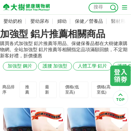
嬰幼奶粉
嬰幼尿布
婦幼
保健／營養品
醫材用品
嬰幼奶粉
會員資料及密碼修改
加強型 鋁片推薦相關商品
嬰幼尿布
常用收件人清單
抗菌
尿布
大樹獨家
益生菌
魚油
幼兒米餅
貓砂
購買各式加強型 鋁片推薦等用品、保健保養品都在大樹健康購
物網。全站加強型 鋁片推薦等相關指定品項滿額回饋，不定期
奶瓶奶嘴
婦幼
訂單查詢
新客好禮，折價優惠
加強型 鋼片
護腰 加強型
人體工學 鋁片
護腰 
保健／營養品
收藏清單
醫材用品
紅利點數查詢
商品排
推
最
價格(低
價格(高
序
薦
新
至高)
至低)
成人照護
購物金查詢
美容／個人清潔
優惠券領取