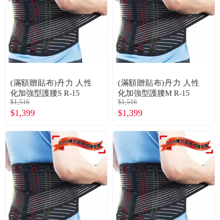
食品／健康食補
優惠券查詢
寵物
登入
名人嚴選
(滿額贈貼布)丹力 人性
(滿額贈貼布)丹力 人性
優惠活動
化加強型護腰S R-15
化加強型護腰M R-15
$1,516
$1,516
$1,399
$1,399
關於我們
合作提案
購物流程
會員專區