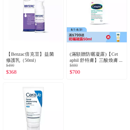
食品／健康食補
優惠券查詢
寵物
登入
名人嚴選
優惠活動
【Benzac倍克荳】益菌
(滿額贈防曬凝露)【Cet
修護乳（50ml）
aphil 舒特膚】三酸煥膚
$490
$880
嫩亮修護乳473ml
關於我們
$368
$700
合作提案
購物流程
會員專區