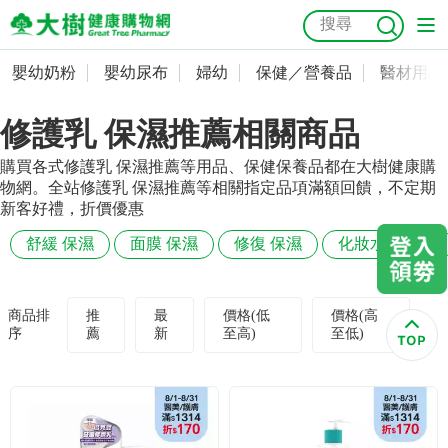
嬰幼奶粉
嬰幼尿布
婦幼
保健／營養品
醫材用品
嬰幼奶粉
會員資料及密碼修改
修護乳 保濕推薦相關商品
嬰幼尿布
常用收件人清單
抗菌
尿布
大樹獨家
益生菌
魚油
幼兒米餅
貓砂
購買各式修護乳 保濕推薦等用品、保健保養品都在大樹健康購
奶瓶奶嘴
婦幼
訂單查詢
物網。全站修護乳 保濕推薦等相關指定品項滿額回饋，不定期
新客好禮，折價優惠
保健／營養品
收藏清單
舒緩 保濕
面膜 保濕
修復 保濕
化妝水 保濕
醫材用品
紅利點數查詢
商品排
推
最
價格(低
價格(高
序
薦
新
至高)
至低)
成人照護
購物金查詢
美容／個人清潔
優惠券領取