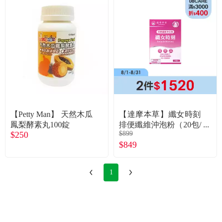
食品／健康食補
優惠券查詢
寵物
登入
名人嚴選
優惠活動
【Petty Man】 天然木瓜
【達摩本草】纖女時刻
關於我們
鳳梨酵素丸100錠
排便纖維沖泡粉（20包/
$250
$899
盒）
合作提案
$849
購物流程
1
會員專區