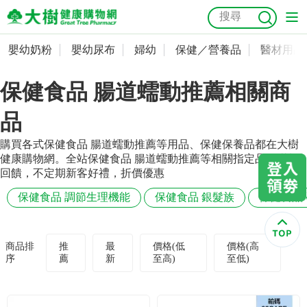
嬰幼奶粉
嬰幼尿布
婦幼
保健／營養品
醫材用品
嬰幼奶粉
會員資料及密碼修改
保健食品 腸道蠕動推薦相關商
嬰幼尿布
常用收件人清單
抗菌
尿布
大樹獨家
益生菌
魚油
幼兒米餅
貓砂
品
奶瓶奶嘴
婦幼
訂單查詢
購買各式保健食品 腸道蠕動推薦等用品、保健保養品都在大樹
健康購物網。全站保健食品 腸道蠕動推薦等相關指定品項滿額
保健／營養品
收藏清單
回饋，不定期新客好禮，折價優惠
保健食品 調節生理機能
保健食品 銀髮族
保健食品
醫材用品
紅利點數查詢
成人照護
購物金查詢
商品排
推
最
價格(低
價格(高
序
薦
新
至高)
至低)
美容／個人清潔
優惠券領取