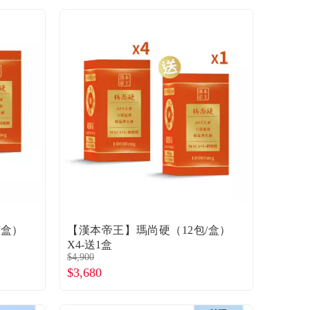
/盒）
【漢本帝王】瑪尚硬（12包/盒）
X4-送1盒
$4,900
$3,680