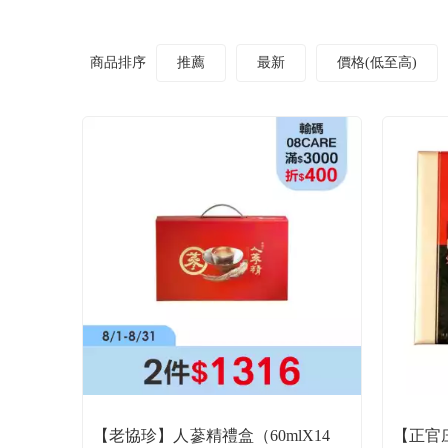
商品排序
推薦
最新
價格(低至高)
【老協珍】人蔘精禮盒（60mlX14
【正官庄