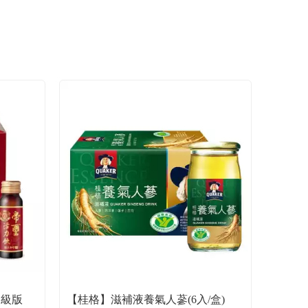
升級版
【桂格】滋補液養氣人蔘(6入/盒)