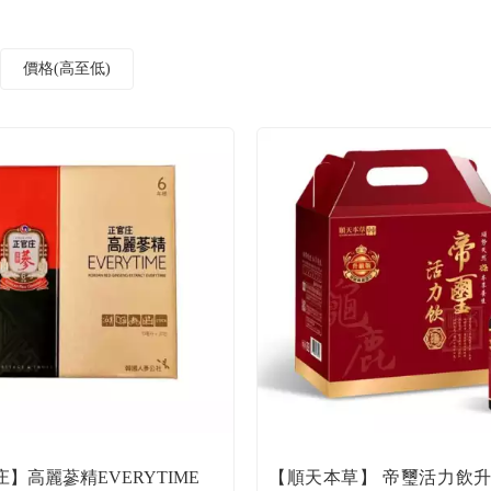
價格(高至低)
】高麗蔘精EVERYTIME
【順天本草】 帝璽活力飲