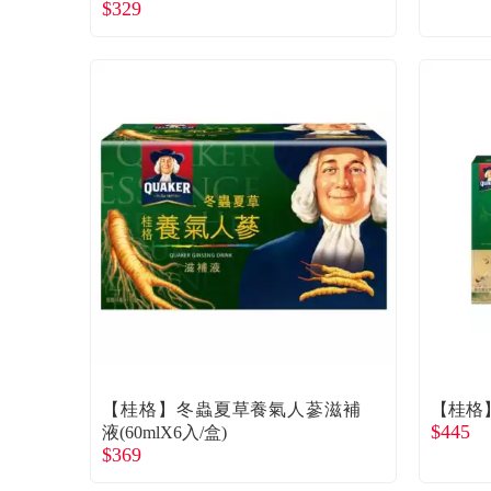
$329
【桂格】冬蟲夏草養氣人蔘滋補
【桂格】
$445
液(60mlX6入/盒)
$369