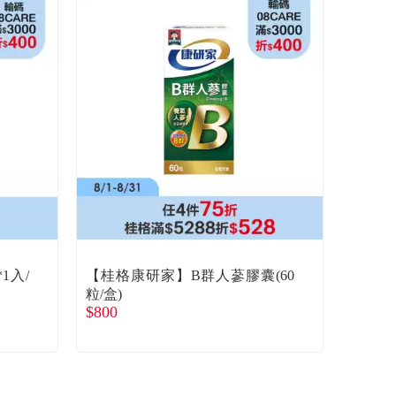
1入/
【桂格康研家】B群人蔘膠囊(60
粒/盒)
$800