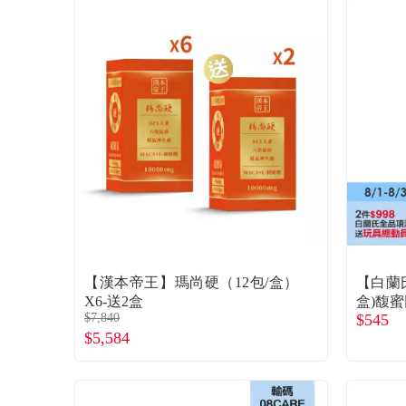
【漢本帝王】瑪尚硬（12包/盒）
【白蘭氏
X6-送2盒
盒)馥
$7,840
$545
$5,584