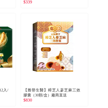
$339
2入/
【雅譽生醫】樟芝人蔘芝麻三效
膠囊（30顆/盒）廠商直送
$830