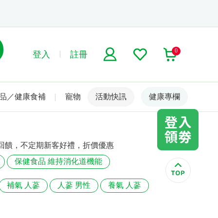
0
登入
註冊
品／健康食補
寵物
活動快訊
名人嚴選
健康專欄
回饋，不定期新客好禮，折價優惠
保健食品 維持消化道機能
補氣 人蔘
人蔘 男性
養氣 人蔘