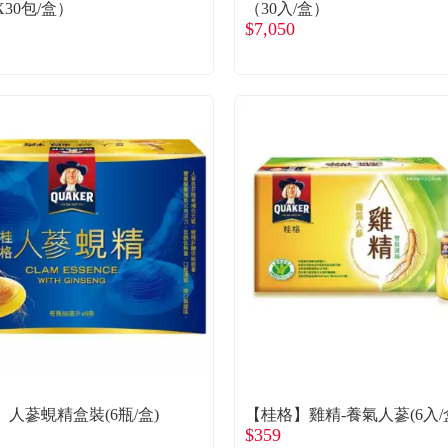
X30包/盒）
（30入/盒）
$7,050
人蔘蜆精盒裝(6瓶/盒)
【桂格】雞精-養氣人蔘(6入/
$359