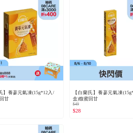
】養蔘元氣凍(15g*12入/
【白蘭氏】養蔘元氣凍(15g*
蜜回甘
盒)馥蜜回甘
$49
$28