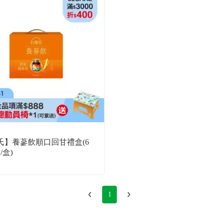
氏】養蔘飲順口回甘禮盒(6
/盒)
1