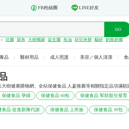
LINE好友
FB粉絲團
抗菌
尿布
大樹獨家
益生菌
魚油
幼兒米餅
貓砂
奶瓶奶嘴
>
養品
醫材用品
成人照護
美容／個人清潔
食
品
在大樹健康購物網。全站保健食品 人蔘推薦等相關指定品項滿額
保健食品 孕婦
保健食品 60粒
保健食品 幫助胎兒發育
健食品 促進新陳代謝
保健食品 上班族
保健食品 30包