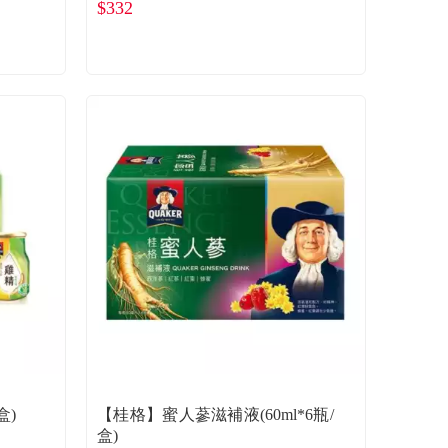
$332
盒)
【桂格】蜜人蔘滋補液(60ml*6瓶/
盒)