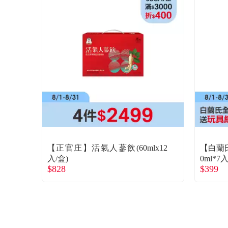
【正官庄】活氣人蔘飲(60mlx12
【白蘭
入/盒)
0ml*7入
$828
$399