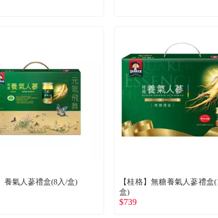
養氣人蔘禮盒(8入/盒)
【桂格】無糖養氣人蔘禮盒(1
盒)
$739