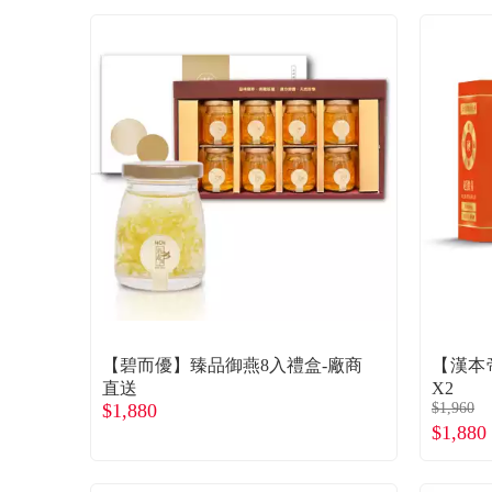
【碧而優】臻品御燕8入禮盒-廠商
【漢本
直送
X2
$1,880
$1,960
$1,880