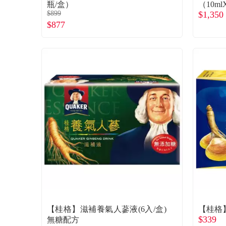
瓶/盒）
（10ml
$899
$1,350
$877
【桂格】滋補養氣人蔘液(6入/盒)
【桂格】
$339
無糖配方