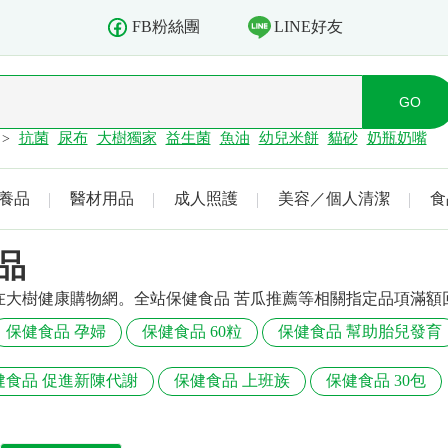
LINE好友
FB粉絲團
抗菌
尿布
大樹獨家
益生菌
魚油
幼兒米餅
貓砂
奶瓶奶嘴
>
養品
醫材用品
成人照護
美容／個人清潔
食
品
在大樹健康購物網。全站保健食品 苦瓜推薦等相關指定品項滿額
保健食品 孕婦
保健食品 60粒
保健食品 幫助胎兒發育
健食品 促進新陳代謝
保健食品 上班族
保健食品 30包