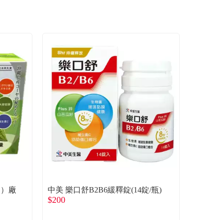
盒）廠
中美 樂口舒B2B6緩釋錠(14錠/瓶)
$200