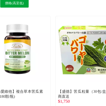
價格(高至低)
ita愛維他】複合草本苦瓜素
【盛德】苦瓜粒量（30包/
80顆/瓶)
商直送
$1,750