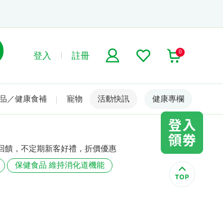
0
登入
註冊
品／健康食補
寵物
活動快訊
名人嚴選
健康專欄
回饋，不定期新客好禮，折價優惠
保健食品 維持消化道機能