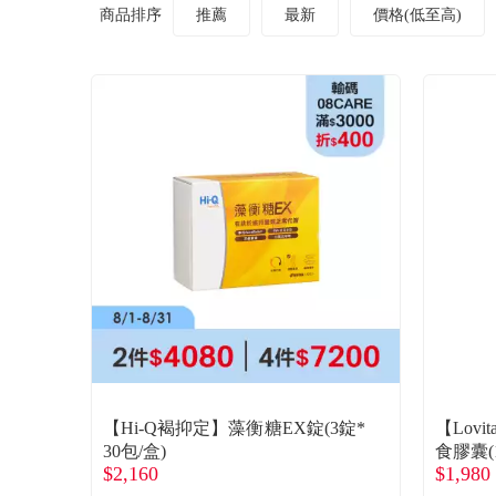
商品排序
推薦
最新
價格(低至高)
【Hi-Q褐抑定】藻衡糖EX錠(3錠*
【Lov
30包/盒)
食膠囊(1
$2,160
$1,980