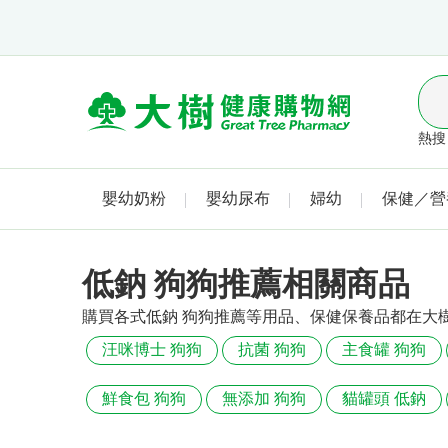
熱搜 
嬰幼奶粉
嬰幼尿布
婦幼
保健／營
低鈉 狗狗推薦相關商品
購買各式低鈉 狗狗推薦等用品、保健保養品都在大
汪咪博士 狗狗
抗菌 狗狗
主食罐 狗狗
鮮食包 狗狗
無添加 狗狗
貓罐頭 低鈉