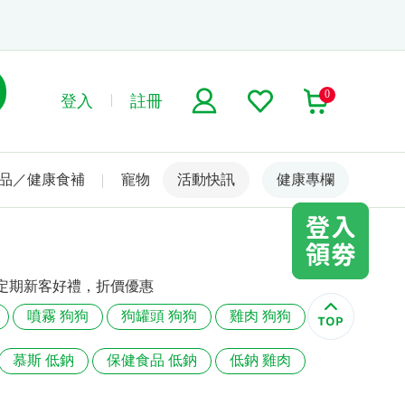
0
登入
註冊
品／健康食補
寵物
活動快訊
名人嚴選
健康專欄
定期新客好禮，折價優惠
噴霧 狗狗
狗罐頭 狗狗
雞肉 狗狗
慕斯 低鈉
保健食品 低鈉
低鈉 雞肉