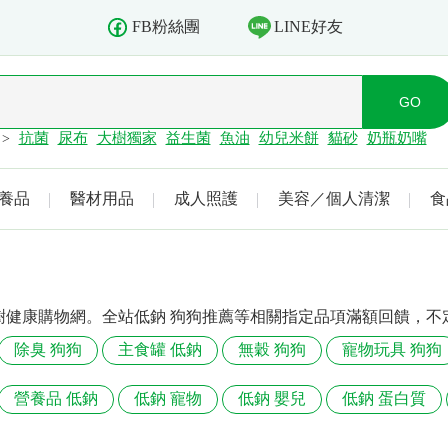
LINE好友
FB粉絲團
抗菌
尿布
大樹獨家
益生菌
魚油
幼兒米餅
貓砂
奶瓶奶嘴
>
養品
醫材用品
成人照護
美容／個人清潔
食
樹健康購物網。全站低鈉 狗狗推薦等相關指定品項滿額回饋，不
除臭 狗狗
主食罐 低鈉
無穀 狗狗
寵物玩具 狗狗
營養品 低鈉
低鈉 寵物
低鈉 嬰兒
低鈉 蛋白質