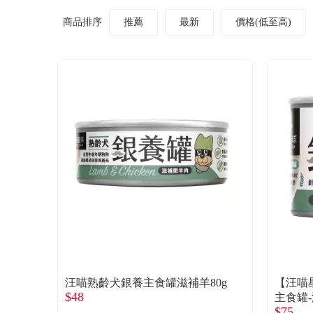
商品排序
推薦
最新
價格(低至高)
汪喵熟齡犬銀養主食罐滋補羊80g
【汪喵
$48
主食罐-
$75