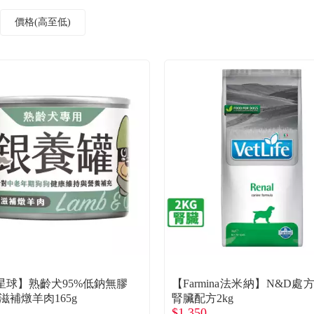
價格(高至低)
星球】熟齡犬95%低鈉無膠
【Farmina法米納】N&D處
滋補燉羊肉165g
腎臟配方2kg
$1,350